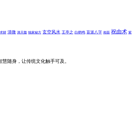
祝由术
玄空风水
清微
王亭之
盲派八字
白鹤鸣
求财
滴天髓
独家秘方
相面
紫
智慧随身，让传统文化触手可及。