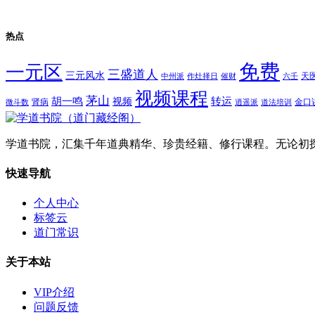
热点
免费
一元区
三盛道人
三元风水
天
中州派
作灶择日
催财
六壬
视频课程
茅山
胡一鸣
转运
视频
肾病
金口
微斗数
逍遥派
道法培训
学道书院，汇集千年道典精华、珍贵经籍、修行课程。无论初
快速导航
个人中心
标签云
道门常识
关于本站
VIP介绍
问题反馈