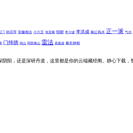
正一派
李洪成
招财
医门
孙宗萍
安徽相法
小六壬
杨公风水
张至顺
李少波
气功
雷法
门纯德
诀
麻衣神相
闾山
阿部泰山
高俊波
探阴阳，还是深研丹道，这里都是你的云端藏经阁。静心下载，