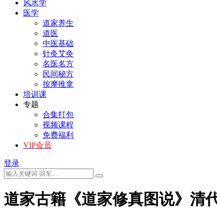
风水学
医学
道家养生
道医
中医基础
针灸艾灸
名医名方
民间秘方
按摩推拿
培训课
专题
合集打包
视频课程
免费福利
VIP会员
登录
道家古籍《道家修真图说》清