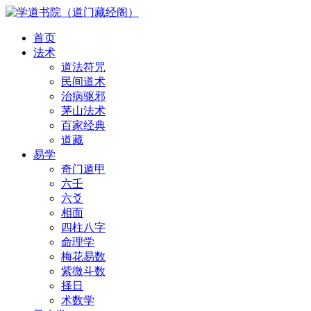
首页
法术
道法符咒
民间道术
治病驱邪
茅山法术
百家经典
道藏
易学
奇门遁甲
六壬
六爻
相面
四柱八字
命理学
梅花易数
紫微斗数
择日
术数学