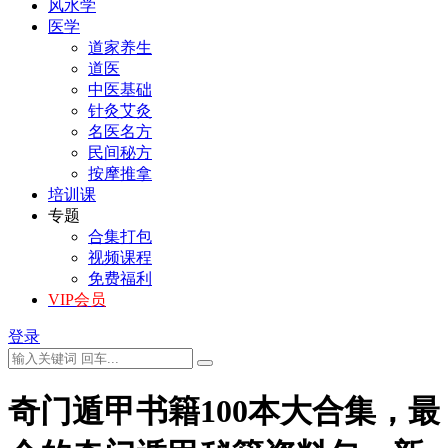
风水学
医学
道家养生
道医
中医基础
针灸艾灸
名医名方
民间秘方
按摩推拿
培训课
专题
合集打包
视频课程
免费福利
VIP会员
登录
奇门遁甲书籍100本大合集，最