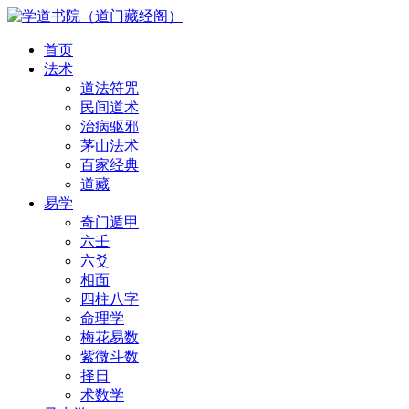
首页
法术
道法符咒
民间道术
治病驱邪
茅山法术
百家经典
道藏
易学
奇门遁甲
六壬
六爻
相面
四柱八字
命理学
梅花易数
紫微斗数
择日
术数学