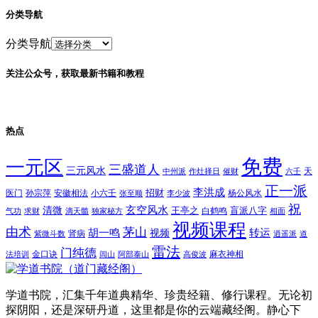
分类导航
分类导航
关注公众号，获取最新书籍和教程
热点
免费
一元区
三盛道人
三元风水
天
中州派
作灶择日
催财
六壬
正一派
李洪成
招财
医门
孙宗萍
安徽相法
小六壬
杨公风水
张至顺
李少波
祝
玄空风水
清微
王亭之
盲派八字
白鹤鸣
气功
求财
滴天髓
独家秘方
相面
视频课程
由术
茅山
胡一鸣
转运
视频
肾病
紫微斗数
逍遥派
道
雷法
门纯德
金口诀
麻衣神相
法培训
闾山
阿部泰山
高俊波
学道书院，汇集千年道典精华、珍贵经籍、修行课程。无论初
探阴阳，还是深研丹道，这里都是你的云端藏经阁。静心下