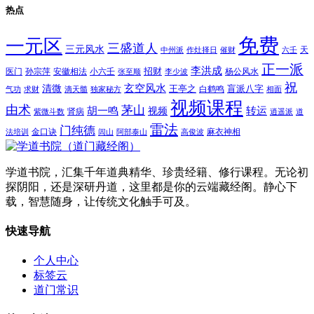
热点
免费
一元区
三盛道人
三元风水
天
中州派
作灶择日
催财
六壬
正一派
李洪成
招财
医门
孙宗萍
安徽相法
小六壬
杨公风水
张至顺
李少波
祝
玄空风水
清微
王亭之
盲派八字
白鹤鸣
气功
求财
滴天髓
独家秘方
相面
视频课程
由术
茅山
胡一鸣
转运
视频
肾病
紫微斗数
逍遥派
道
雷法
门纯德
金口诀
麻衣神相
法培训
闾山
阿部泰山
高俊波
学道书院，汇集千年道典精华、珍贵经籍、修行课程。无论初
探阴阳，还是深研丹道，这里都是你的云端藏经阁。静心下
载，智慧随身，让传统文化触手可及。
快速导航
个人中心
标签云
道门常识