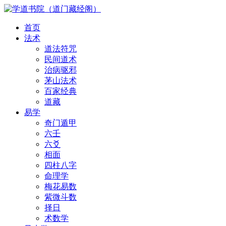
首页
法术
道法符咒
民间道术
治病驱邪
茅山法术
百家经典
道藏
易学
奇门遁甲
六壬
六爻
相面
四柱八字
命理学
梅花易数
紫微斗数
择日
术数学