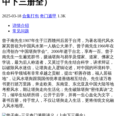
中下三册全）
2025-03-18
合集打包
奇门遁甲
1.3K
详情介绍
常见问题
曾子南先生1907年生于江西赣州后居于台湾，为著名现代风水
家其曾祖为中国风水第一人杨公大弟子。曾子南先生1966年在
台湾创办“中国堪舆学会”。2006年逝于台北，享寿一百。曾子
南先生一生遍览群书，摄涵堪舆与易学及儒家、道家、佛家之
学说，最为后人称道者，又莫过于先生结合科学，讲求辩证，
以破除风水迷信，让堪舆走入逻辑论述，对中国的环境科学、
生命科学领域有非常卓越之贡献，提出“积善存德，福人居福
地”，让风水堪舆跟我国传统孝道善德相互结合。先生读万卷
书更行踏万里路，奔走欧美、东南亚、东北亚及中国大陆等地
考察风水，期让堪舆走向生活化；先生破除堪舆“密传真诀”之
习，倾毕生钻研所得，公开于后学，并将一生心血化为文字，
著书百册，传于世人，不仅让堪舆走入生活，更将传统文化融
入风水地理。