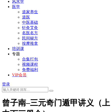
风水学
医学
道家养生
道医
中医基础
针灸艾灸
名医名方
民间秘方
按摩推拿
培训课
专题
合集打包
视频课程
免费福利
VIP会员
登录
曾子南–三元奇门遁甲讲义（上