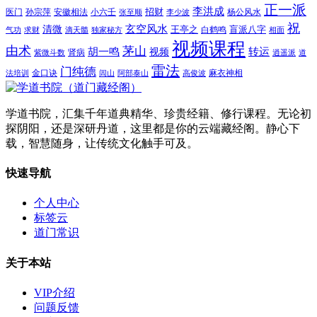
正一派
李洪成
招财
医门
孙宗萍
安徽相法
小六壬
杨公风水
张至顺
李少波
祝
玄空风水
清微
王亭之
盲派八字
白鹤鸣
气功
求财
滴天髓
独家秘方
相面
视频课程
由术
茅山
胡一鸣
转运
视频
肾病
紫微斗数
逍遥派
道
雷法
门纯德
金口诀
麻衣神相
法培训
闾山
阿部泰山
高俊波
学道书院，汇集千年道典精华、珍贵经籍、修行课程。无论初
探阴阳，还是深研丹道，这里都是你的云端藏经阁。静心下
载，智慧随身，让传统文化触手可及。
快速导航
个人中心
标签云
道门常识
关于本站
VIP介绍
问题反馈