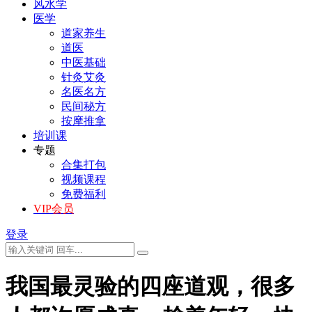
风水学
医学
道家养生
道医
中医基础
针灸艾灸
名医名方
民间秘方
按摩推拿
培训课
专题
合集打包
视频课程
免费福利
VIP会员
登录
我国最灵验的四座道观，很多