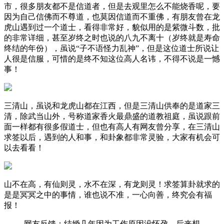
市，很多朋友都不是信道者，但是去观里怎么不能烧香呢，要
因为自己信佛而不尊道，也莫因信道而不重佛，有朋友曾在龙
虎山遇到过一个道士，看得非常好，貌似用的是紫微斗数，批
的非常详细，甚至岁终之时也说的八九不离十（岁终就是寿命
终结的年份），虽说“子不语怪力乱神”，但是这位道士所说让
人很是信服，可惜的是终不知这位高人名讳，不得不说是一憾
事！
三清山，虽说和龙虎山都在江西，但是三清山供奉的是道家三
清，除武当山外，号称道家香火最鼎盛的道教祖庭，虽说跟前
面一样都有很多假道士，但也有高人有网友曾分享，在三清山
求签以后，遇到的人和事，和卦象都非常灵验，大家有机会可
以去看看！
山不在高，有仙则灵，水不在深，有龙则灵！求签算卦就求的
是是冥冥之中的事情，谁也说不准，一心向善，终究会有福
报！
网友反馈：结婚几年因为工作原因没怀孕，后来想