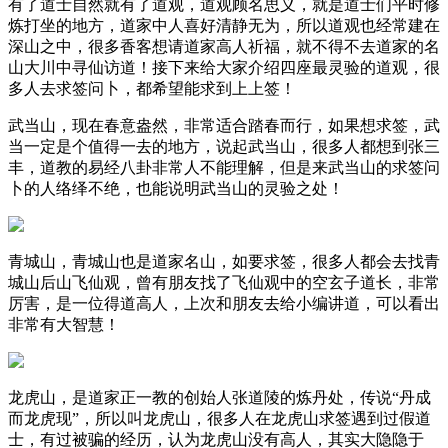
有了道士自然就有了道观，道观顾名思义，就是道士们平时修
炼打坐的地方，道家中人喜好清静无为，所以道观也经常建在
深山之中，很多香客想请道家高人祈福，就不得不去道家的名
山大川中寻仙访道！接下来给大家介绍四座最灵验的道观，很
多人去求签问卜，都希望能求到上上签！
武当山，现在春意盎然，非常适合踏春而行，如果想求签，武
当一定是个值得一去的地方，说起武当山，很多人都想到张三
丰，道教的易经八卦非常人不能理解，但是来武当山的求签问
卜的人络绎不绝，也能说明武当山的灵验之处！
青城山，青城山也是道家名山，如要求签，很多人都会去找青
城山后山飞仙观，曾有朋友找了飞仙观中的空玄子道长，非常
厉害，是一位得道高人，上次和朋友去给小编讲道，可以看出
非常有大智慧！
龙虎山，是道家正一教的创始人张道陵的炼丹处，传说“丹成
而龙虎现”，所以叫龙虎山，很多人在龙虎山求签遇到过假道
士，有过被骗的经历，认为龙虎山没有高人，其实大隐隐于