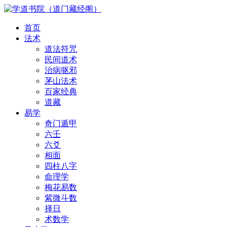
首页
法术
道法符咒
民间道术
治病驱邪
茅山法术
百家经典
道藏
易学
奇门遁甲
六壬
六爻
相面
四柱八字
命理学
梅花易数
紫微斗数
择日
术数学