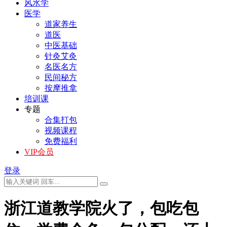
风水学
医学
道家养生
道医
中医基础
针灸艾灸
名医名方
民间秘方
按摩推拿
培训课
专题
合集打包
视频课程
免费福利
VIP会员
登录
浙江道教学院火了，包吃包