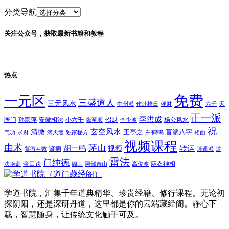
分类导航
关注公众号，获取最新书籍和教程
热点
免费
一元区
三盛道人
三元风水
天
中州派
作灶择日
催财
六壬
正一派
李洪成
招财
医门
孙宗萍
安徽相法
小六壬
杨公风水
张至顺
李少波
祝
玄空风水
清微
王亭之
盲派八字
白鹤鸣
气功
求财
滴天髓
独家秘方
相面
视频课程
由术
茅山
胡一鸣
转运
视频
肾病
紫微斗数
逍遥派
道
雷法
门纯德
金口诀
麻衣神相
法培训
闾山
阿部泰山
高俊波
学道书院，汇集千年道典精华、珍贵经籍、修行课程。无论初
探阴阳，还是深研丹道，这里都是你的云端藏经阁。静心下
载，智慧随身，让传统文化触手可及。