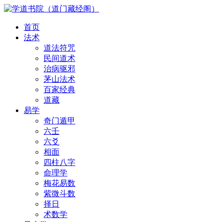
首页
法术
道法符咒
民间道术
治病驱邪
茅山法术
百家经典
道藏
易学
奇门遁甲
六壬
六爻
相面
四柱八字
命理学
梅花易数
紫微斗数
择日
术数学