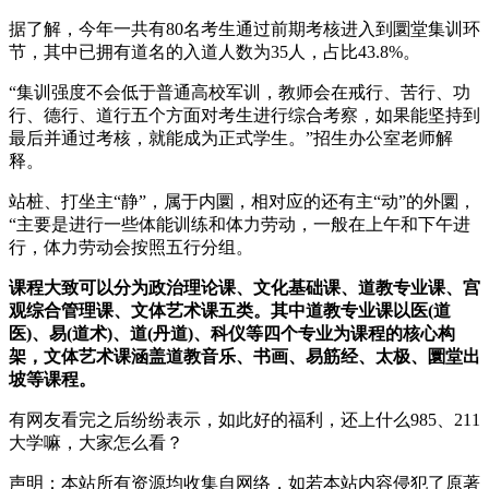
据了解，今年一共有80名考生通过前期考核进入到圜堂集训环
节，其中已拥有道名的入道人数为35人，占比43.8%。
“集训强度不会低于普通高校军训，教师会在戒行、苦行、功
行、德行、道行五个方面对考生进行综合考察，如果能坚持到
最后并通过考核，就能成为正式学生。”招生办公室老师解
释。
站桩、打坐主“静”，属于内圜，相对应的还有主“动”的外圜，
“主要是进行一些体能训练和体力劳动，一般在上午和下午进
行，体力劳动会按照五行分组。
课程大致可以分为政治理论课、文化基础课、道教专业课、宫
观综合管理课、文体艺术课五类。其中道教专业课以医(道
医)、易(道术)、道(丹道)、科仪等四个专业为课程的核心构
架，文体艺术课涵盖道教音乐、书画、易筋经、太极、圜堂出
坡等课程。
有网友看完之后纷纷表示，如此好的福利，还上什么985、211
大学嘛，大家怎么看？
声明：本站所有资源均收集自网络，如若本站内容侵犯了原著