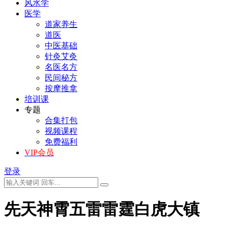
风水学
医学
道家养生
道医
中医基础
针灸艾灸
名医名方
民间秘方
按摩推拿
培训课
专题
合集打包
视频课程
免费福利
VIP会员
登录
先天神霄五雷雷霆白虎大镇