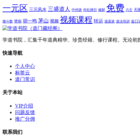
免费
一元区
三盛道人
三元风水
天
中州派
作灶择日
催财
六壬
视频课程
茅山
胡一鸣
转运
视频
肾病
金口
微斗数
逍遥派
道法培训
学道书院，汇集千年道典精华、珍贵经籍、修行课程。无论初
快速导航
个人中心
标签云
道门常识
关于本站
VIP介绍
问题反馈
推广分佣
联系我们