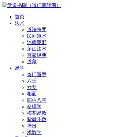
首页
法术
道法符咒
民间道术
治病驱邪
茅山法术
百家经典
道藏
易学
奇门遁甲
六壬
六爻
相面
四柱八字
命理学
梅花易数
紫微斗数
择日
术数学