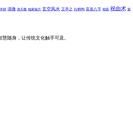
祝由术
玄空风水
清微
王亭之
盲派八字
白鹤鸣
求财
滴天髓
独家秘方
相面
紫
智慧随身，让传统文化触手可及。