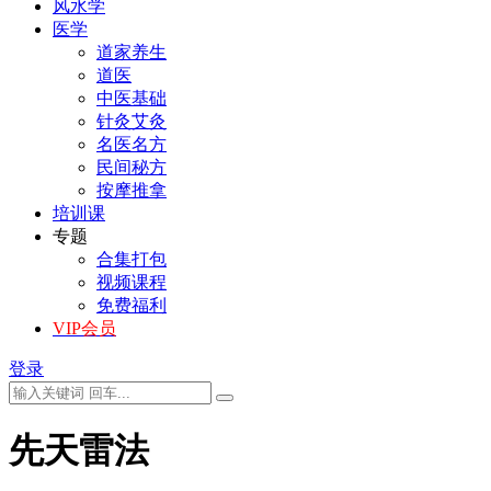
风水学
医学
道家养生
道医
中医基础
针灸艾灸
名医名方
民间秘方
按摩推拿
培训课
专题
合集打包
视频课程
免费福利
VIP会员
登录
先天雷法