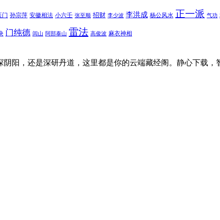
正一派
李洪成
招财
医门
孙宗萍
安徽相法
小六壬
杨公风水
张至顺
李少波
气功
雷法
门纯德
诀
麻衣神相
闾山
阿部泰山
高俊波
探阴阳，还是深研丹道，这里都是你的云端藏经阁。静心下载，