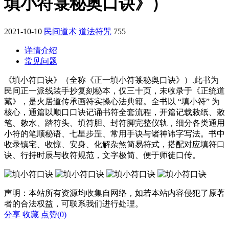
填小符箓秘奥口诀》）
2021-10-10
民间道术
道法符咒
755
详情介绍
常见问题
《填小符口诀》（全称《正一填小符箓秘奥口诀》）.此书为
民间正一派线装手抄复刻秘本，仅三十页，未收录于《正统道
藏》，是火居道传承画符实操心法典籍。全书以 “填小符” 为
核心，通篇以顺口口诀记诵书符全套流程，开篇记载敕纸、敕
笔、敕水、踏符头、填符胆、封符脚完整仪轨，细分各类通用
小符的笔顺秘语、七星步罡、常用手诀与诸神讳字写法。书中
收录镇宅、收惊、安身、化解杂煞简易符式，搭配对应填符口
诀、行持时辰与收符规范，文字极简、便于师徒口传。
声明：本站所有资源均收集自网络，如若本站内容侵犯了原著
者的合法权益，可联系我们进行处理。
分享
收藏
点赞(
0
)