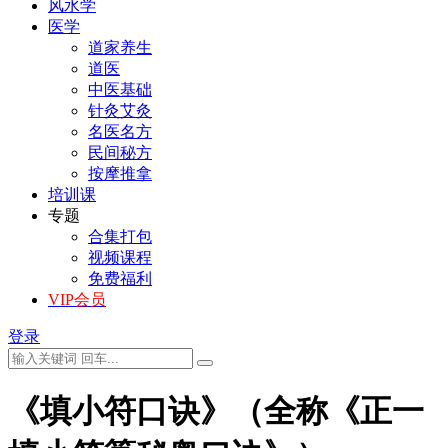
风水学
医学
道家养生
道医
中医基础
针灸艾灸
名医名方
民间秘方
按摩推拿
培训课
专题
合集打包
视频课程
免费福利
VIP会员
登录
《填小符口诀》（全称《正一