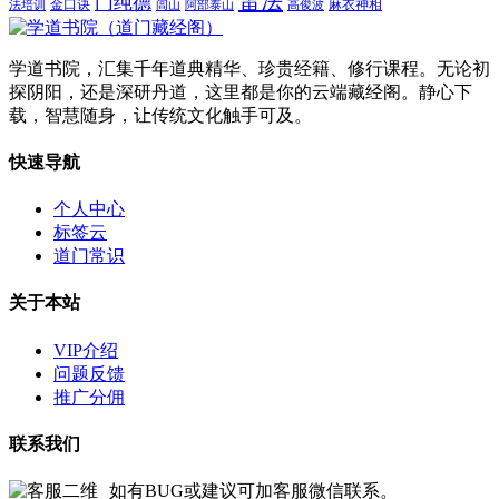
雷法
门纯德
金口诀
麻衣神相
法培训
闾山
阿部泰山
高俊波
学道书院，汇集千年道典精华、珍贵经籍、修行课程。无论初
探阴阳，还是深研丹道，这里都是你的云端藏经阁。静心下
载，智慧随身，让传统文化触手可及。
快速导航
个人中心
标签云
道门常识
关于本站
VIP介绍
问题反馈
推广分佣
联系我们
如有BUG或建议可加客服微信联系。