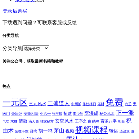
登录后购买
下载遇到问题？可联系客服或反馈
分类导航
分类导航
关注公众号，获取最新书籍和教程
热点
免费
一元区
三盛道人
三元风水
天
中州派
作灶择日
催财
六壬
正一派
李洪成
招财
医门
孙宗萍
安徽相法
小六壬
杨公风水
张至顺
李少波
祝
玄空风水
清微
王亭之
盲派八字
白鹤鸣
气功
求财
滴天髓
独家秘方
相面
视频课程
由术
茅山
胡一鸣
转运
视频
肾病
紫微斗数
逍遥派
道