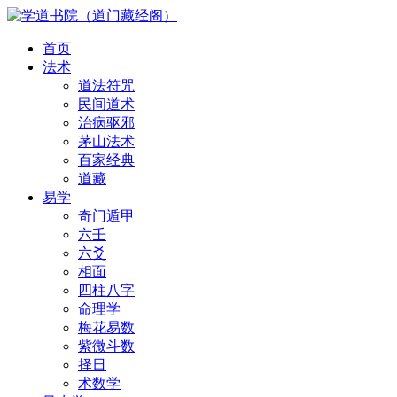
首页
法术
道法符咒
民间道术
治病驱邪
茅山法术
百家经典
道藏
易学
奇门遁甲
六壬
六爻
相面
四柱八字
命理学
梅花易数
紫微斗数
择日
术数学