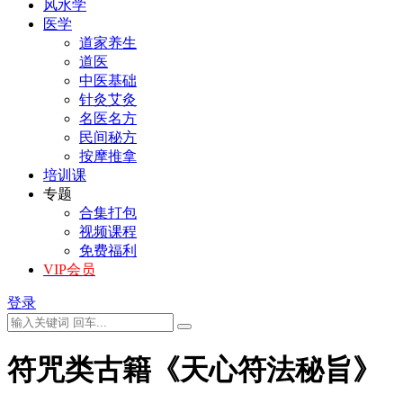
风水学
医学
道家养生
道医
中医基础
针灸艾灸
名医名方
民间秘方
按摩推拿
培训课
专题
合集打包
视频课程
免费福利
VIP会员
登录
符咒类古籍《天心符法秘旨》