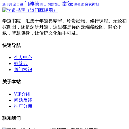
雷法
门纯德
金口诀
麻衣神相
法培训
闾山
阿部泰山
高俊波
学道书院，汇集千年道典精华、珍贵经籍、修行课程。无论初
探阴阳，还是深研丹道，这里都是你的云端藏经阁。静心下
载，智慧随身，让传统文化触手可及。
快速导航
个人中心
标签云
道门常识
关于本站
VIP介绍
问题反馈
推广分佣
联系我们