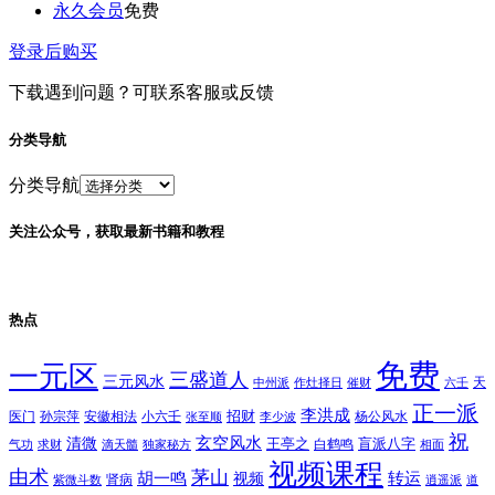
永久会员
免费
登录后购买
下载遇到问题？可联系客服或反馈
分类导航
分类导航
关注公众号，获取最新书籍和教程
热点
免费
一元区
三盛道人
三元风水
天
中州派
作灶择日
催财
六壬
正一派
李洪成
招财
医门
孙宗萍
安徽相法
小六壬
杨公风水
张至顺
李少波
祝
玄空风水
清微
王亭之
盲派八字
白鹤鸣
气功
求财
滴天髓
独家秘方
相面
视频课程
由术
茅山
胡一鸣
转运
视频
肾病
紫微斗数
逍遥派
道