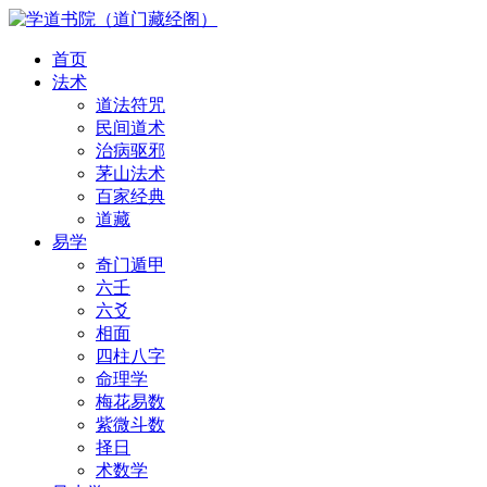
首页
法术
道法符咒
民间道术
治病驱邪
茅山法术
百家经典
道藏
易学
奇门遁甲
六壬
六爻
相面
四柱八字
命理学
梅花易数
紫微斗数
择日
术数学