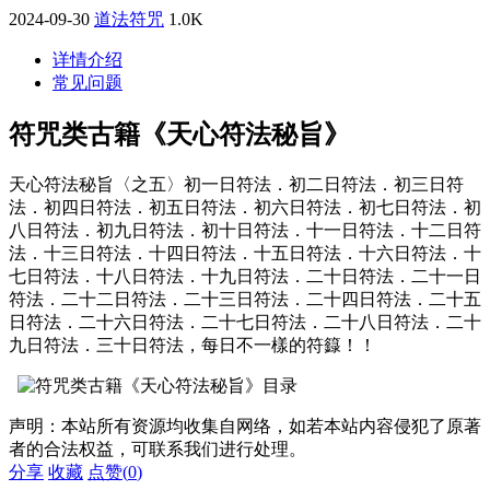
2024-09-30
道法符咒
1.0K
详情介绍
常见问题
符咒类古籍《天心符法秘旨》
天心符法秘旨〈之五〉初一日符法．初二日符法．初三日符
法．初四日符法．初五日符法．初六日符法．初七日符法．初
八日符法．初九日符法．初十日符法．十一日符法．十二日符
法．十三日符法．十四日符法．十五日符法．十六日符法．十
七日符法．十八日符法．十九日符法．二十日符法．二十一日
符法．二十二日符法．二十三日符法．二十四日符法．二十五
日符法．二十六日符法．二十七日符法．二十八日符法．二十
九日符法．三十日符法，每日不一樣的符籙！！
声明：本站所有资源均收集自网络，如若本站内容侵犯了原著
者的合法权益，可联系我们进行处理。
分享
收藏
点赞(
0
)