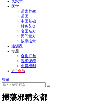
风水学
医学
道家养生
道医
中医基础
针灸艾灸
名医名方
民间秘方
按摩推拿
培训课
专题
合集打包
视频课程
免费福利
VIP会员
登录
掃蕩邪精玄都