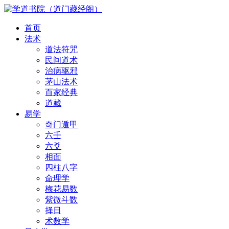
首页
法术
道法符咒
民间道术
治病驱邪
茅山法术
百家经典
道藏
易学
奇门遁甲
六壬
六爻
相面
四柱八字
命理学
梅花易数
紫微斗数
择日
术数学