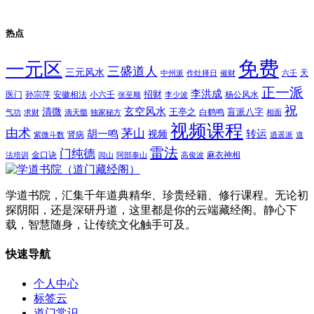
热点
免费
一元区
三盛道人
三元风水
天
中州派
作灶择日
催财
六壬
正一派
李洪成
招财
医门
孙宗萍
安徽相法
小六壬
杨公风水
张至顺
李少波
祝
玄空风水
清微
王亭之
盲派八字
白鹤鸣
气功
求财
滴天髓
独家秘方
相面
视频课程
由术
茅山
胡一鸣
转运
视频
肾病
紫微斗数
逍遥派
道
雷法
门纯德
金口诀
麻衣神相
法培训
闾山
阿部泰山
高俊波
学道书院，汇集千年道典精华、珍贵经籍、修行课程。无论初
探阴阳，还是深研丹道，这里都是你的云端藏经阁。静心下
载，智慧随身，让传统文化触手可及。
快速导航
个人中心
标签云
道门常识