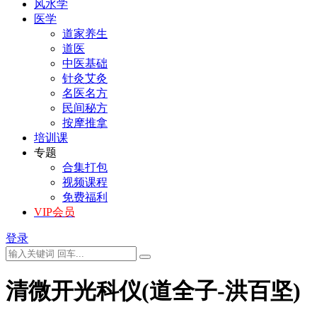
风水学
医学
道家养生
道医
中医基础
针灸艾灸
名医名方
民间秘方
按摩推拿
培训课
专题
合集打包
视频课程
免费福利
VIP会员
登录
清微开光科仪(道全子-洪百坚)