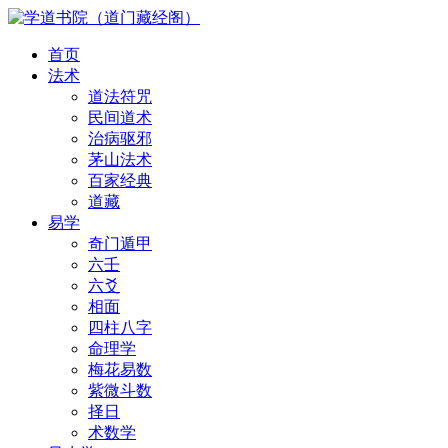
首页
法术
道法符咒
民间道术
治病驱邪
茅山法术
百家经典
道藏
易学
奇门遁甲
六壬
六爻
相面
四柱八字
命理学
梅花易数
紫微斗数
择日
术数学