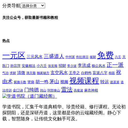
分类导航
关注公众号，获取最新书籍和教程
热点
免费
一元区
三盛道人
三元风水
天
中州派
作灶择日
催财
六壬
正一派
李洪成
招财
医门
孙宗萍
安徽相法
小六壬
杨公风水
张至顺
李少波
祝
玄空风水
清微
王亭之
盲派八字
白鹤鸣
气功
求财
滴天髓
独家秘方
相面
视频课程
由术
茅山
胡一鸣
转运
视频
肾病
紫微斗数
逍遥派
道
雷法
门纯德
金口诀
麻衣神相
法培训
闾山
阿部泰山
高俊波
学道书院，汇集千年道典精华、珍贵经籍、修行课程。无论初
探阴阳，还是深研丹道，这里都是你的云端藏经阁。静心下
载，智慧随身，让传统文化触手可及。