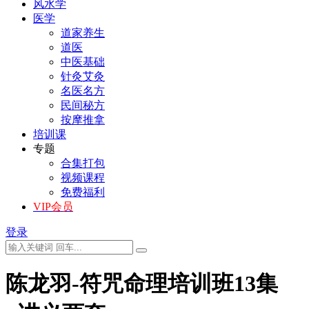
风水学
医学
道家养生
道医
中医基础
针灸艾灸
名医名方
民间秘方
按摩推拿
培训课
专题
合集打包
视频课程
免费福利
VIP会员
登录
陈龙羽-符咒命理培训班13集