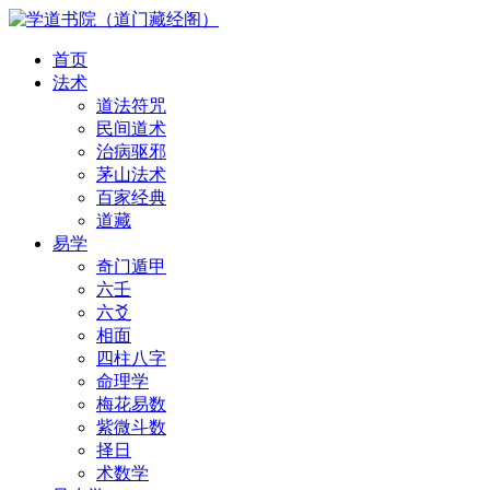
首页
法术
道法符咒
民间道术
治病驱邪
茅山法术
百家经典
道藏
易学
奇门遁甲
六壬
六爻
相面
四柱八字
命理学
梅花易数
紫微斗数
择日
术数学