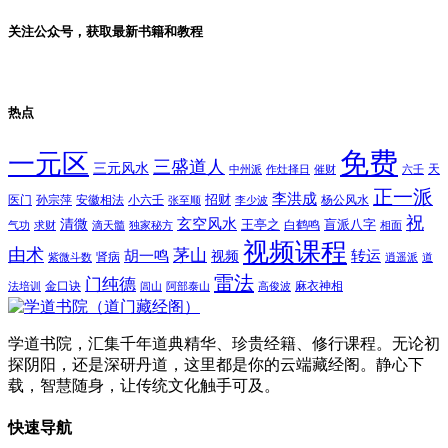
关注公众号，获取最新书籍和教程
热点
免费
一元区
三盛道人
三元风水
天
中州派
作灶择日
催财
六壬
正一派
李洪成
招财
医门
孙宗萍
安徽相法
小六壬
杨公风水
张至顺
李少波
祝
玄空风水
清微
王亭之
盲派八字
白鹤鸣
气功
求财
滴天髓
独家秘方
相面
视频课程
由术
茅山
胡一鸣
转运
视频
肾病
紫微斗数
逍遥派
道
雷法
门纯德
金口诀
麻衣神相
法培训
闾山
阿部泰山
高俊波
学道书院，汇集千年道典精华、珍贵经籍、修行课程。无论初
探阴阳，还是深研丹道，这里都是你的云端藏经阁。静心下
载，智慧随身，让传统文化触手可及。
快速导航