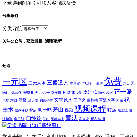
下载遇到问题？可联系客服或反馈
分类导航
分类导航
关注公众号，获取最新书籍和教程
热点
免费
一元区
三盛道人
三元风水
天
中州派
作灶择日
催财
六壬
正一派
李洪成
招财
医门
孙宗萍
安徽相法
小六壬
杨公风水
张至顺
李少波
祝
玄空风水
清微
王亭之
盲派八字
白鹤鸣
气功
求财
滴天髓
独家秘方
相面
视频课程
由术
茅山
胡一鸣
转运
视频
肾病
紫微斗数
逍遥派
道
雷法
门纯德
金口诀
麻衣神相
法培训
闾山
阿部泰山
高俊波
学道书院，汇集千年道典精华、珍贵经籍、修行课程。无论初