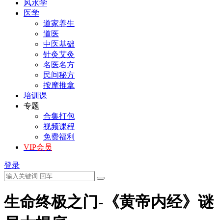
风水学
医学
道家养生
道医
中医基础
针灸艾灸
名医名方
民间秘方
按摩推拿
培训课
专题
合集打包
视频课程
免费福利
VIP会员
登录
生命终极之门-《黄帝内经》谜