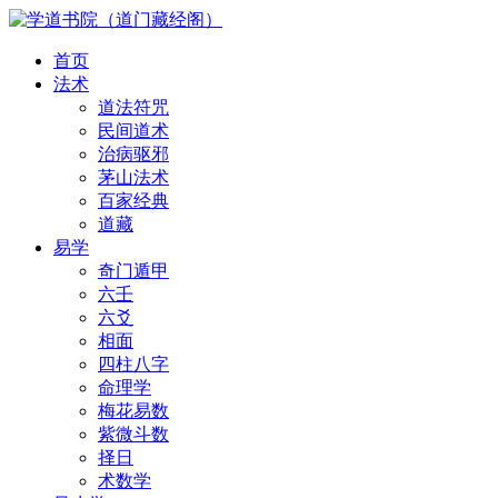
首页
法术
道法符咒
民间道术
治病驱邪
茅山法术
百家经典
道藏
易学
奇门遁甲
六壬
六爻
相面
四柱八字
命理学
梅花易数
紫微斗数
择日
术数学