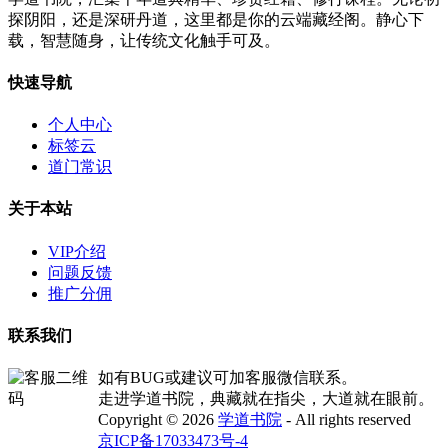
探阴阳，还是深研丹道，这里都是你的云端藏经阁。静心下
载，智慧随身，让传统文化触手可及。
快速导航
个人中心
标签云
道门常识
关于本站
VIP介绍
问题反馈
推广分佣
联系我们
如有BUG或建议可加客服微信联系。
走进学道书院，典藏就在指尖，大道就在眼前。
Copyright © 2026
学道书院
- All rights reserved
京ICP备17033473号-4