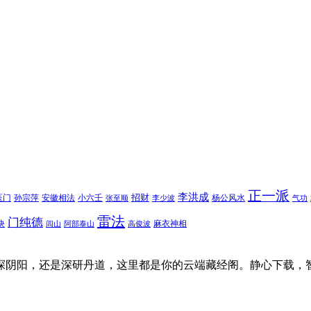
正一派
李洪成
招财
医门
孙宗萍
安徽相法
小六壬
杨公风水
张至顺
李少波
气功
雷法
门纯德
诀
麻衣神相
闾山
阿部泰山
高俊波
探阴阳，还是深研丹道，这里都是你的云端藏经阁。静心下载，