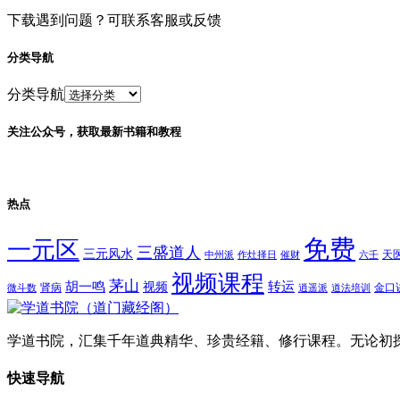
下载遇到问题？可联系客服或反馈
分类导航
分类导航
关注公众号，获取最新书籍和教程
热点
免费
一元区
三盛道人
三元风水
天
中州派
作灶择日
催财
六壬
视频课程
茅山
胡一鸣
转运
视频
肾病
金口
微斗数
逍遥派
道法培训
学道书院，汇集千年道典精华、珍贵经籍、修行课程。无论初
快速导航