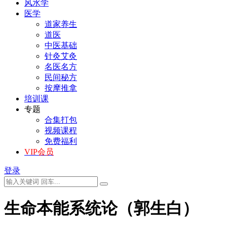
风水学
医学
道家养生
道医
中医基础
针灸艾灸
名医名方
民间秘方
按摩推拿
培训课
专题
合集打包
视频课程
免费福利
VIP会员
登录
生命本能系统论（郭生白）