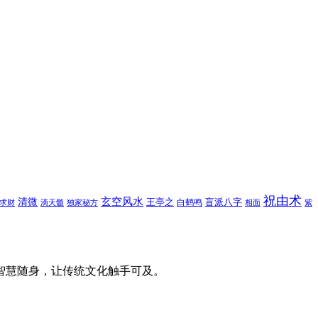
祝由术
玄空风水
清微
王亭之
盲派八字
白鹤鸣
求财
滴天髓
独家秘方
相面
紫
智慧随身，让传统文化触手可及。