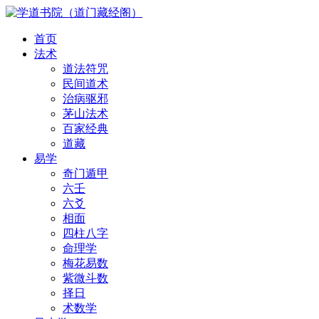
首页
法术
道法符咒
民间道术
治病驱邪
茅山法术
百家经典
道藏
易学
奇门遁甲
六壬
六爻
相面
四柱八字
命理学
梅花易数
紫微斗数
择日
术数学