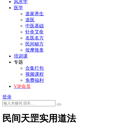
风水学
医学
道家养生
道医
中医基础
针灸艾灸
名医名方
民间秘方
按摩推拿
培训课
专题
合集打包
视频课程
免费福利
VIP会员
登录
民间天罡实用道法