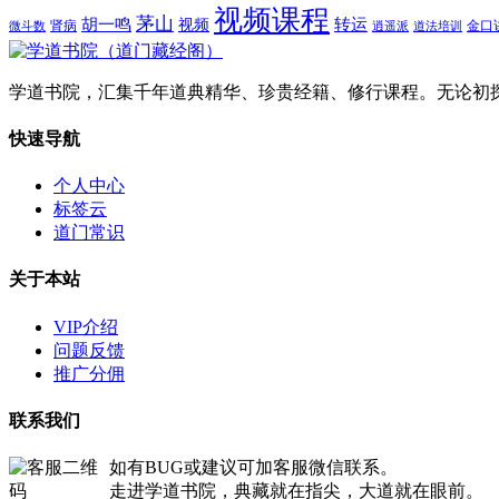
视频课程
茅山
胡一鸣
转运
视频
肾病
金口
微斗数
逍遥派
道法培训
学道书院，汇集千年道典精华、珍贵经籍、修行课程。无论初
快速导航
个人中心
标签云
道门常识
关于本站
VIP介绍
问题反馈
推广分佣
联系我们
如有BUG或建议可加客服微信联系。
走进学道书院，典藏就在指尖，大道就在眼前。