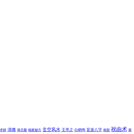
祝由术
玄空风水
清微
王亭之
盲派八字
白鹤鸣
求财
滴天髓
独家秘方
相面
紫