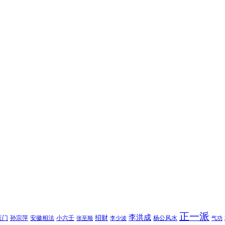
正一派
李洪成
招财
医门
孙宗萍
安徽相法
小六壬
杨公风水
张至顺
李少波
气功