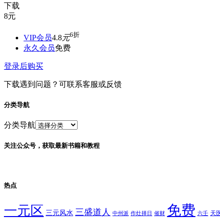
下载
8
元
6折
VIP会员
4.8
元
永久会员
免费
登录后购买
下载遇到问题？可联系客服或反馈
分类导航
分类导航
关注公众号，获取最新书籍和教程
热点
免费
一元区
三盛道人
三元风水
天
中州派
作灶择日
催财
六壬