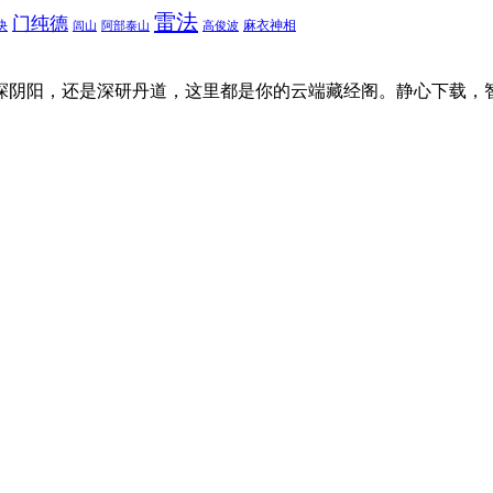
雷法
门纯德
诀
麻衣神相
闾山
阿部泰山
高俊波
探阴阳，还是深研丹道，这里都是你的云端藏经阁。静心下载，