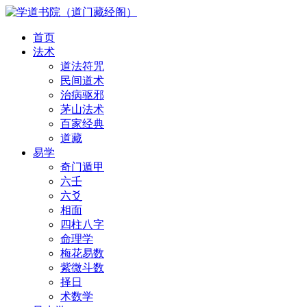
首页
法术
道法符咒
民间道术
治病驱邪
茅山法术
百家经典
道藏
易学
奇门遁甲
六壬
六爻
相面
四柱八字
命理学
梅花易数
紫微斗数
择日
术数学