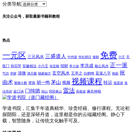
分类导航
关注公众号，获取最新书籍和教程
热点
免费
一元区
三盛道人
三元风水
天
中州派
作灶择日
催财
六壬
正一派
李洪成
招财
医门
孙宗萍
安徽相法
小六壬
杨公风水
张至顺
李少波
祝
玄空风水
清微
王亭之
盲派八字
白鹤鸣
气功
求财
滴天髓
独家秘方
相面
视频课程
由术
茅山
胡一鸣
转运
视频
肾病
紫微斗数
逍遥派
道
雷法
门纯德
金口诀
麻衣神相
法培训
闾山
阿部泰山
高俊波
学道书院，汇集千年道典精华、珍贵经籍、修行课程。无论初
探阴阳，还是深研丹道，这里都是你的云端藏经阁。静心下
载，智慧随身，让传统文化触手可及。