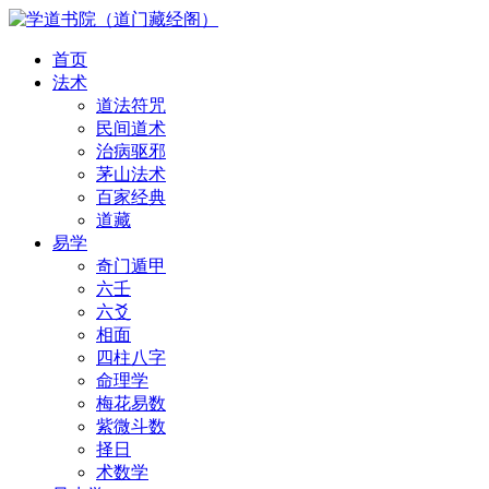
首页
法术
道法符咒
民间道术
治病驱邪
茅山法术
百家经典
道藏
易学
奇门遁甲
六壬
六爻
相面
四柱八字
命理学
梅花易数
紫微斗数
择日
术数学