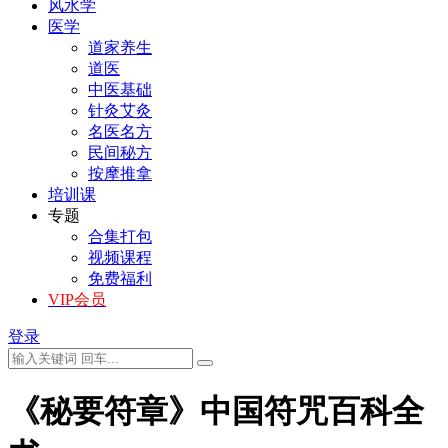
风水学
医学
道家养生
道医
中医基础
针灸艾灸
名医名方
民间秘方
按摩推拿
培训课
专题
合集打包
视频课程
免费福利
VIP会员
登录
《秘要符章》中国符咒百科全