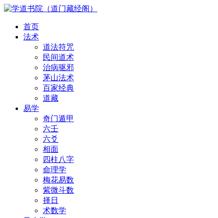
首页
法术
道法符咒
民间道术
治病驱邪
茅山法术
百家经典
道藏
易学
奇门遁甲
六壬
六爻
相面
四柱八字
命理学
梅花易数
紫微斗数
择日
术数学