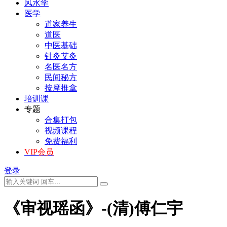
风水学
医学
道家养生
道医
中医基础
针灸艾灸
名医名方
民间秘方
按摩推拿
培训课
专题
合集打包
视频课程
免费福利
VIP会员
登录
《审视瑶函》-(清)傅仁宇