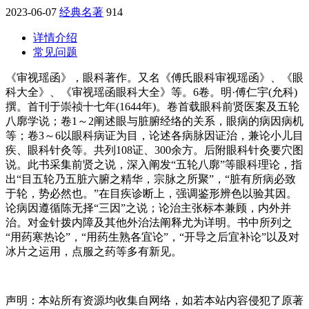
2023-06-07
经典名著
914
详情介绍
常见问题
《审视瑶函》，眼科著作。又名《傅氏眼科审视瑶函》、《眼
科大全》、《审视瑶函眼科大全》等。6卷。明·傅仁宇(允科)
撰。首刊于崇祯十七年(1644年)。卷首载眼科前贤医案及五轮
八廓学说；卷1～2阐述眼与脏腑经络的关系，眼病的病因病机
等；卷3～6以眼科病证为目，论述各病脉因证治，兼论小儿目
疾、眼科针灸等。共列108证、300余方。后附眼科针灸要穴图
说。此书采集前贤之说，深入阐发“五轮八廓”等眼科理论，指
出“目五轮乃五脏六腑之精华，宗脉之所聚”，“脏有所病必致
于轮，势必然也。”在目疾诊断上，强调鉴形辨色以验其因。
论病因遵循陈无择“三因”之说；论治主张标本兼顾，内外并
治。对金针拨内障及其他外治法阐释尤为详明。书中所列之
“用药寒热论”，“用药生熟各宜论”，“开导之后宜补论”以及对
冰片之运用，点服之药等多有新见。
声明：本站所有资源均收集自网络，如若本站内容侵犯了原著