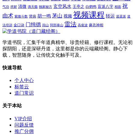
祝
玄空风水
清微
王亭之
盲派八字
白鹤鸣
气功
求财
滴天髓
独家秘方
相面
视频课程
由术
茅山
胡一鸣
转运
视频
肾病
紫微斗数
逍遥派
道
雷法
门纯德
金口诀
麻衣神相
法培训
闾山
阿部泰山
高俊波
学道书院，汇集千年道典精华、珍贵经籍、修行课程。无论初
探阴阳，还是深研丹道，这里都是你的云端藏经阁。静心下
载，智慧随身，让传统文化触手可及。
快速导航
个人中心
标签云
道门常识
关于本站
VIP介绍
问题反馈
推广分佣