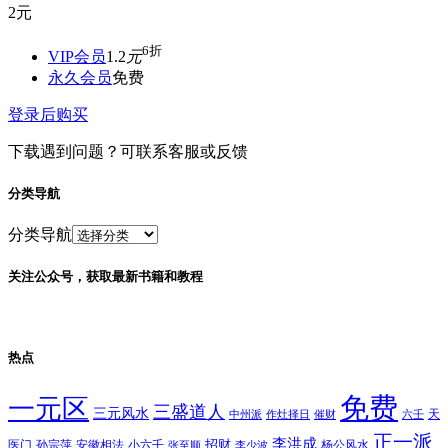
2
元
6折
VIP会员
1.2
元
永久会员
免费
登录后购买
下载遇到问题？可联系客服或反馈
分类导航
分类导航
关注公众号，获取最新书籍和教程
热点
免费
一元区
三盛道人
三元风水
天
中州派
作灶择日
催财
六壬
正一派
李洪成
招财
医门
孙宗萍
安徽相法
小六壬
杨公风水
张至顺
李少波