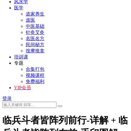
风水学
医学
道家养生
道医
中医基础
针灸艾灸
名医名方
民间秘方
按摩推拿
培训课
专题
合集打包
视频课程
免费福利
VIP会员
登录
临兵斗者皆阵列前行-详解 + 临