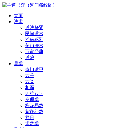
首页
法术
道法符咒
民间道术
治病驱邪
茅山法术
百家经典
道藏
易学
奇门遁甲
六壬
六爻
相面
四柱八字
命理学
梅花易数
紫微斗数
择日
术数学