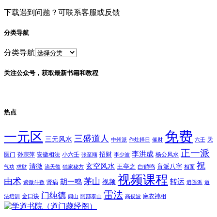
下载遇到问题？可联系客服或反馈
分类导航
分类导航
关注公众号，获取最新书籍和教程
热点
免费
一元区
三盛道人
三元风水
天
中州派
作灶择日
催财
六壬
正一派
李洪成
招财
医门
孙宗萍
安徽相法
小六壬
杨公风水
张至顺
李少波
祝
玄空风水
清微
王亭之
盲派八字
白鹤鸣
气功
求财
滴天髓
独家秘方
相面
视频课程
由术
茅山
胡一鸣
转运
视频
肾病
紫微斗数
逍遥派
道
雷法
门纯德
金口诀
麻衣神相
法培训
闾山
阿部泰山
高俊波