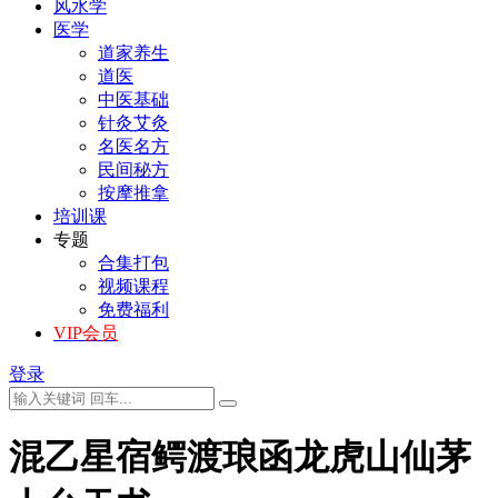
风水学
医学
道家养生
道医
中医基础
针灸艾灸
名医名方
民间秘方
按摩推拿
培训课
专题
合集打包
视频课程
免费福利
VIP会员
登录
混乙星宿鳄渡琅函龙虎山仙茅