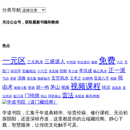
分类导航
关注公众号，获取最新书籍和教程
热点
免费
一元区
三盛道人
三元风水
天
中州派
作灶择日
催财
六壬
正一派
李洪成
招财
医门
孙宗萍
安徽相法
小六壬
杨公风水
张至顺
李少波
祝
玄空风水
清微
王亭之
盲派八字
白鹤鸣
气功
求财
滴天髓
独家秘方
相面
视频课程
由术
茅山
胡一鸣
转运
视频
肾病
紫微斗数
逍遥派
道
雷法
门纯德
金口诀
麻衣神相
法培训
闾山
阿部泰山
高俊波
学道书院，汇集千年道典精华、珍贵经籍、修行课程。无论初
探阴阳，还是深研丹道，这里都是你的云端藏经阁。静心下
载，智慧随身，让传统文化触手可及。