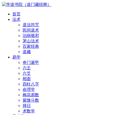
首页
法术
道法符咒
民间道术
治病驱邪
茅山法术
百家经典
道藏
易学
奇门遁甲
六壬
六爻
相面
四柱八字
命理学
梅花易数
紫微斗数
择日
术数学