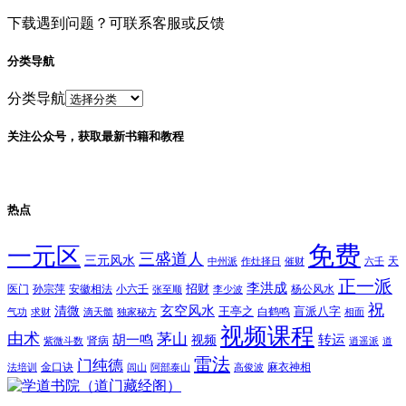
下载遇到问题？可联系客服或反馈
分类导航
分类导航
关注公众号，获取最新书籍和教程
热点
免费
一元区
三盛道人
三元风水
天
中州派
作灶择日
催财
六壬
正一派
李洪成
招财
医门
孙宗萍
安徽相法
小六壬
杨公风水
张至顺
李少波
祝
玄空风水
清微
王亭之
盲派八字
白鹤鸣
气功
求财
滴天髓
独家秘方
相面
视频课程
由术
茅山
胡一鸣
转运
视频
肾病
紫微斗数
逍遥派
道
雷法
门纯德
金口诀
麻衣神相
法培训
闾山
阿部泰山
高俊波