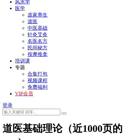
风水学
医学
道家养生
道医
中医基础
针灸艾灸
名医名方
民间秘方
按摩推拿
培训课
专题
合集打包
视频课程
免费福利
VIP会员
登录
道医基础理论（近1000页的