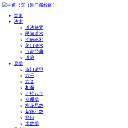
首页
法术
道法符咒
民间道术
治病驱邪
茅山法术
百家经典
道藏
易学
奇门遁甲
六壬
六爻
相面
四柱八字
命理学
梅花易数
紫微斗数
择日
术数学