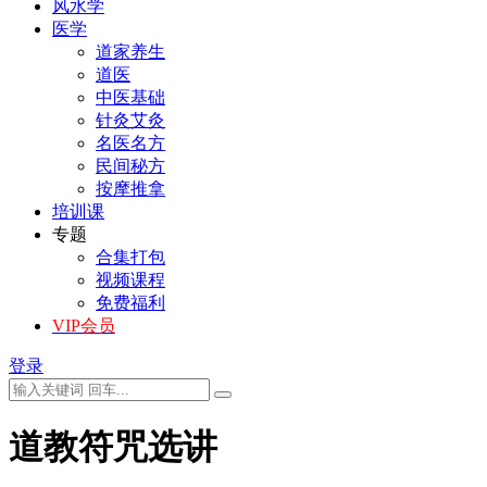
风水学
医学
道家养生
道医
中医基础
针灸艾灸
名医名方
民间秘方
按摩推拿
培训课
专题
合集打包
视频课程
免费福利
VIP会员
登录
道教符咒选讲