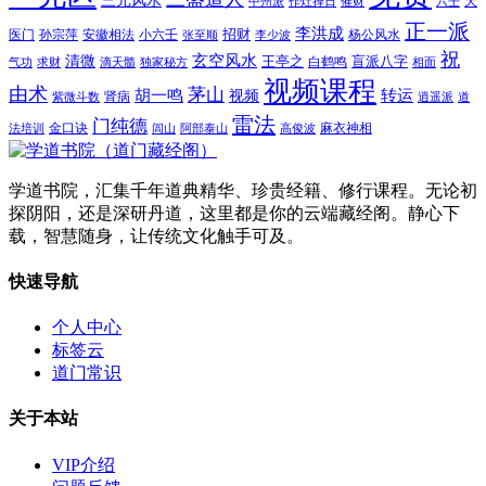
三元风水
天
中州派
作灶择日
催财
六壬
正一派
李洪成
招财
医门
孙宗萍
安徽相法
小六壬
杨公风水
张至顺
李少波
祝
玄空风水
清微
王亭之
盲派八字
白鹤鸣
气功
求财
滴天髓
独家秘方
相面
视频课程
由术
茅山
胡一鸣
转运
视频
肾病
紫微斗数
逍遥派
道
雷法
门纯德
金口诀
麻衣神相
法培训
闾山
阿部泰山
高俊波
学道书院，汇集千年道典精华、珍贵经籍、修行课程。无论初
探阴阳，还是深研丹道，这里都是你的云端藏经阁。静心下
载，智慧随身，让传统文化触手可及。
快速导航
个人中心
标签云
道门常识
关于本站
VIP介绍