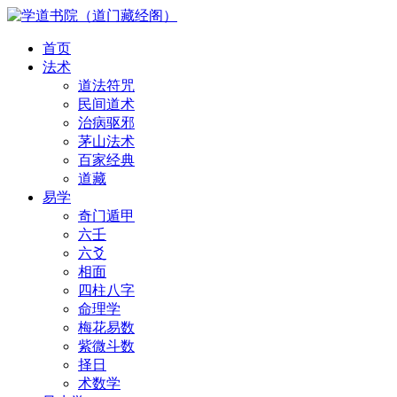
首页
法术
道法符咒
民间道术
治病驱邪
茅山法术
百家经典
道藏
易学
奇门遁甲
六壬
六爻
相面
四柱八字
命理学
梅花易数
紫微斗数
择日
术数学