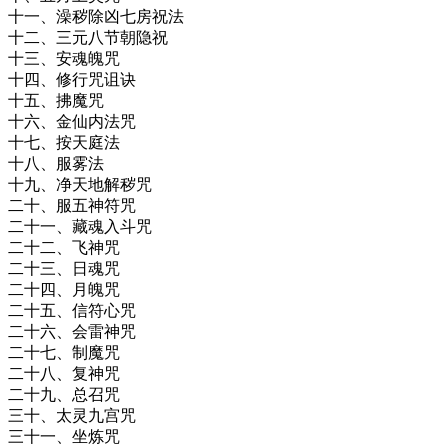
十一、澡秽除凶七房祝法
十二、三元八节朝隐祝
十三、安魂魄咒
十四、修行咒诅诀
十五、拂魔咒
十六、金仙内法咒
十七、按天庭法
十八、服雾法
十九、净天地解秽咒
二十、服五神符咒
二十一、藏魂入斗咒
二十二、飞神咒
二十三、日魂咒
二十四、月魄咒
二十五、信符心咒
二十六、会雷神咒
二十七、制魔咒
二十八、复神咒
二十九、总召咒
三十、太灵九宫咒
三十一、坐炼咒