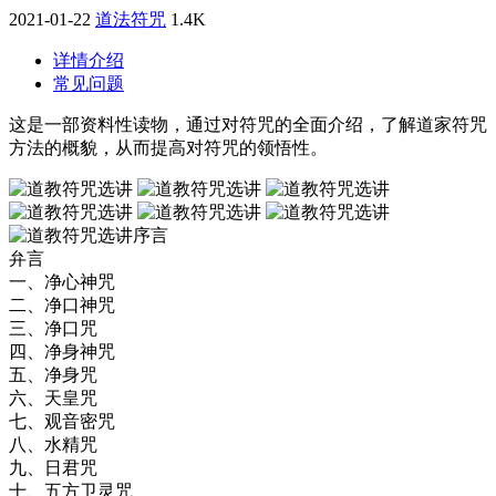
2021-01-22
道法符咒
1.4K
详情介绍
常见问题
这是一部资料性读物，通过对符咒的全面介绍，了解道家符咒
方法的概貌，从而提高对符咒的领悟性。
序言
弁言
一、净心神咒
二、净口神咒
三、净口咒
四、净身神咒
五、净身咒
六、天皇咒
七、观音密咒
八、水精咒
九、日君咒
十、五方卫灵咒