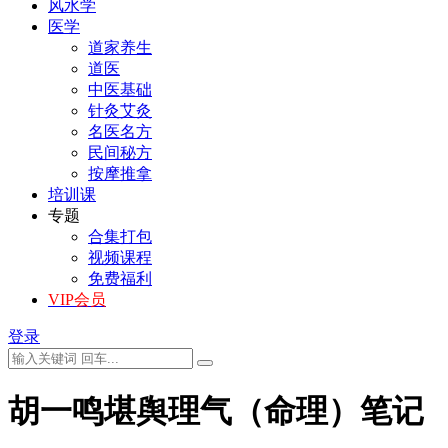
风水学
医学
道家养生
道医
中医基础
针灸艾灸
名医名方
民间秘方
按摩推拿
培训课
专题
合集打包
视频课程
免费福利
VIP会员
登录
胡一鸣堪舆理气（命理）笔记