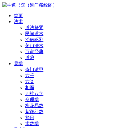
首页
法术
道法符咒
民间道术
治病驱邪
茅山法术
百家经典
道藏
易学
奇门遁甲
六壬
六爻
相面
四柱八字
命理学
梅花易数
紫微斗数
择日
术数学