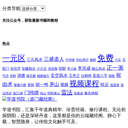
分类导航
关注公众号，获取最新书籍和教程
热点
免费
一元区
三盛道人
三元风水
天
中州派
作灶择日
催财
六壬
正一派
李洪成
招财
医门
孙宗萍
安徽相法
小六壬
杨公风水
张至顺
李少波
祝
玄空风水
清微
王亭之
盲派八字
白鹤鸣
气功
求财
滴天髓
独家秘方
相面
视频课程
由术
茅山
胡一鸣
转运
视频
肾病
紫微斗数
逍遥派
道
雷法
门纯德
金口诀
麻衣神相
法培训
闾山
阿部泰山
高俊波
学道书院，汇集千年道典精华、珍贵经籍、修行课程。无论初
探阴阳，还是深研丹道，这里都是你的云端藏经阁。静心下
载，智慧随身，让传统文化触手可及。