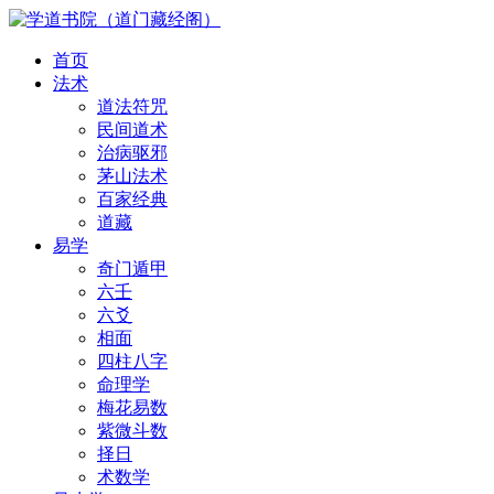
首页
法术
道法符咒
民间道术
治病驱邪
茅山法术
百家经典
道藏
易学
奇门遁甲
六壬
六爻
相面
四柱八字
命理学
梅花易数
紫微斗数
择日
术数学