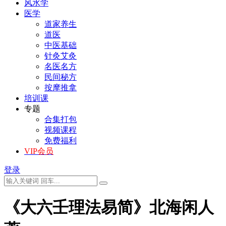
风水学
医学
道家养生
道医
中医基础
针灸艾灸
名医名方
民间秘方
按摩推拿
培训课
专题
合集打包
视频课程
免费福利
VIP会员
登录
《大六壬理法易简》北海闲人