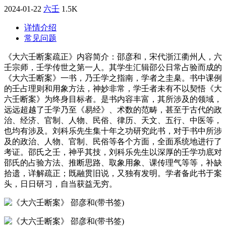
2024-01-22
六壬
1.5K
详情介绍
常见问题
《大六壬断案疏正》内容简介：邵彦和，宋代浙江衢州人，六
壬宗师，壬学传世之第一人。其学生汇辑邵公日常占验而成的
《大六壬断案》一书，乃壬学之指南，学者之圭臬。书中课例
的壬占理则和用象方法，神妙非常，学壬者未有不以契悟《大
六壬断案》为终身目标者。是书内容丰富，其所涉及的领域，
远远超越了壬学乃至《易经》、术数的范畴，甚至于古代的政
治、经济、官制、人物、民俗、律历、天文、五行、中医等，
也均有涉及。刘科乐先生集十年之功研究此书，对于书中所涉
及的政治、人物、官制、民俗等各个方面，全面系统地进行了
考证。邵氏之壬，神乎其技，刘科乐先生以深厚的壬学功底对
邵氏的占验方法、推断思路、取象用象、课传理气等等，补缺
拾遗，详解疏正；既融贯旧说，又独有发明。学者备此书于案
头，日日研习，自当获益无穷。