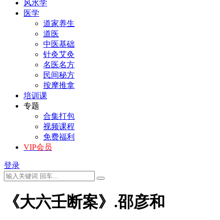
风水学
医学
道家养生
道医
中医基础
针灸艾灸
名医名方
民间秘方
按摩推拿
培训课
专题
合集打包
视频课程
免费福利
VIP会员
登录
《大六壬断案》.邵彦和