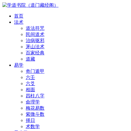
首页
法术
道法符咒
民间道术
治病驱邪
茅山法术
百家经典
道藏
易学
奇门遁甲
六壬
六爻
相面
四柱八字
命理学
梅花易数
紫微斗数
择日
术数学