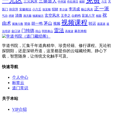
一元区
三盛道人
三元风水
天
中州派
作灶择日
催财
六壬
正一派
李洪成
招财
医门
孙宗萍
安徽相法
小六壬
杨公风水
张至顺
李少波
祝
玄空风水
清微
王亭之
盲派八字
白鹤鸣
气功
求财
滴天髓
独家秘方
相面
视频课程
由术
茅山
胡一鸣
转运
视频
肾病
紫微斗数
逍遥派
道
雷法
门纯德
金口诀
麻衣神相
法培训
闾山
阿部泰山
高俊波
学道书院，汇集千年道典精华、珍贵经籍、修行课程。无论初
探阴阳，还是深研丹道，这里都是你的云端藏经阁。静心下
载，智慧随身，让传统文化触手可及。
快速导航
个人中心
标签云
道门常识
关于本站
VIP介绍