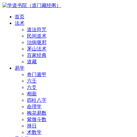
首页
法术
道法符咒
民间道术
治病驱邪
茅山法术
百家经典
道藏
易学
奇门遁甲
六壬
六爻
相面
四柱八字
命理学
梅花易数
紫微斗数
择日
术数学