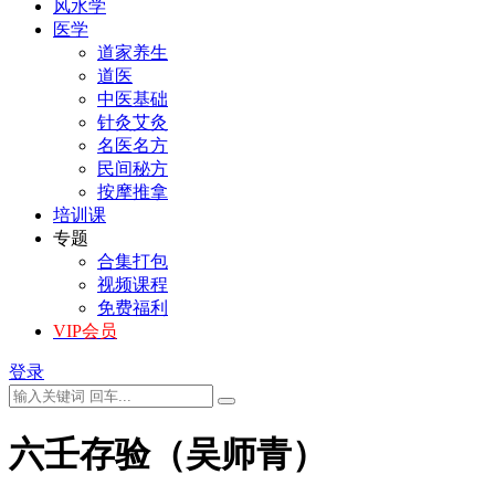
风水学
医学
道家养生
道医
中医基础
针灸艾灸
名医名方
民间秘方
按摩推拿
培训课
专题
合集打包
视频课程
免费福利
VIP会员
登录
六壬存验（吴师青）