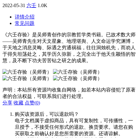
2022-05-31
六壬
1.0K
详情介绍
常见问题
《六壬存验》是吴师青创作的宗教哲学类书籍。已故术数大师
――吴师青先生对天文星象、地理堪舆、人文命运学究渊博，
于天地之消息灵晦、际遇之穷通祸福，往往洞烛机先，而劝人
于得失坦荡处之，其学历久弥新，之完全出于他天生颖悟的智
慧，及不断下功夫苦苦钻之研之的成果。
声明：本站所有资源均收集自网络，如若本站内容侵犯了原著
者的合法权益，可联系我们进行处理。
分享
收藏
点赞(
0
)
购买该资源后，可以退款吗？
电子文档属于虚拟商品，具有可复制性，可传播性，一
旦授予，不接受任何形式的退款、换货要求。请您在购
买获取之前确认好是您所需要的资源。还请谅解。