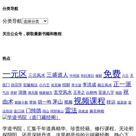
分类导航
分类导航
关注公众号，获取最新书籍和教程
热点
免费
一元区
三盛道人
三元风水
天
中州派
作灶择日
催财
六壬
正一派
李洪成
招财
医门
孙宗萍
安徽相法
小六壬
杨公风水
张至顺
李少波
祝
玄空风水
清微
王亭之
盲派八字
白鹤鸣
气功
求财
滴天髓
独家秘方
相面
视频课程
由术
茅山
胡一鸣
转运
视频
肾病
紫微斗数
逍遥派
道
雷法
门纯德
金口诀
麻衣神相
法培训
闾山
阿部泰山
高俊波
学道书院，汇集千年道典精华、珍贵经籍、修行课程。无论初
探阴阳，还是深研丹道，这里都是你的云端藏经阁。静心下