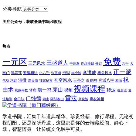
分类导航
关注公众号，获取最新书籍和教程
热点
免费
一元区
三盛道人
三元风水
天
中州派
作灶择日
催财
六壬
正一派
李洪成
招财
医门
孙宗萍
安徽相法
小六壬
杨公风水
张至顺
李少波
祝
玄空风水
清微
王亭之
盲派八字
白鹤鸣
气功
求财
滴天髓
独家秘方
相面
视频课程
由术
茅山
胡一鸣
转运
视频
肾病
紫微斗数
逍遥派
道
雷法
门纯德
金口诀
麻衣神相
法培训
闾山
阿部泰山
高俊波
学道书院，汇集千年道典精华、珍贵经籍、修行课程。无论初
探阴阳，还是深研丹道，这里都是你的云端藏经阁。静心下
载，智慧随身，让传统文化触手可及。