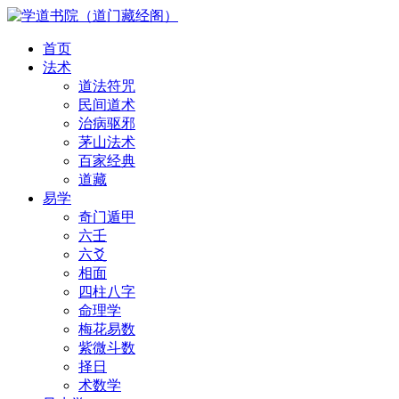
首页
法术
道法符咒
民间道术
治病驱邪
茅山法术
百家经典
道藏
易学
奇门遁甲
六壬
六爻
相面
四柱八字
命理学
梅花易数
紫微斗数
择日
术数学