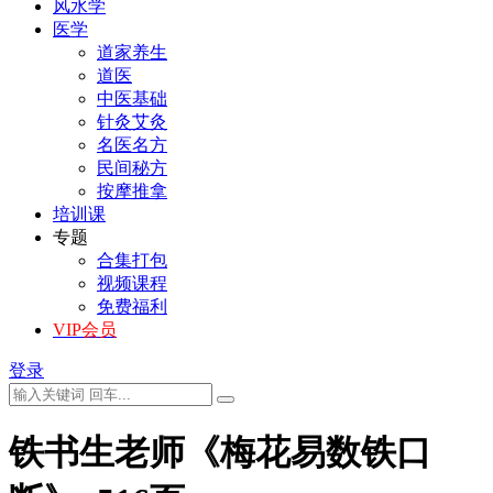
风水学
医学
道家养生
道医
中医基础
针灸艾灸
名医名方
民间秘方
按摩推拿
培训课
专题
合集打包
视频课程
免费福利
VIP会员
登录
铁书生老师《梅花易数铁口