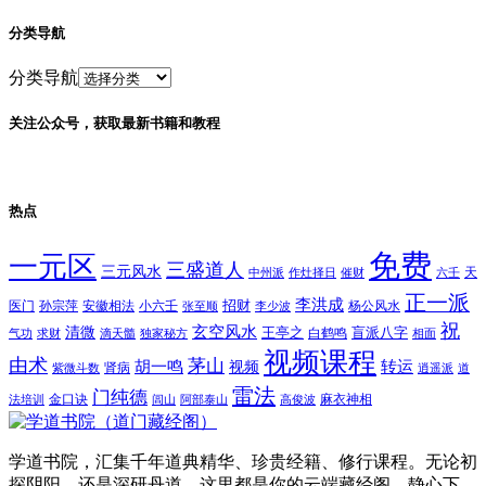
分类导航
分类导航
关注公众号，获取最新书籍和教程
热点
免费
一元区
三盛道人
三元风水
天
中州派
作灶择日
催财
六壬
正一派
李洪成
招财
医门
孙宗萍
安徽相法
小六壬
杨公风水
张至顺
李少波
祝
玄空风水
清微
王亭之
盲派八字
白鹤鸣
气功
求财
滴天髓
独家秘方
相面
视频课程
由术
茅山
胡一鸣
转运
视频
肾病
紫微斗数
逍遥派
道
雷法
门纯德
金口诀
麻衣神相
法培训
闾山
阿部泰山
高俊波
学道书院，汇集千年道典精华、珍贵经籍、修行课程。无论初
探阴阳，还是深研丹道，这里都是你的云端藏经阁。静心下