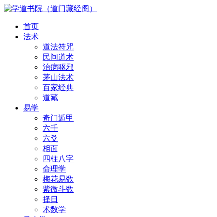
首页
法术
道法符咒
民间道术
治病驱邪
茅山法术
百家经典
道藏
易学
奇门遁甲
六壬
六爻
相面
四柱八字
命理学
梅花易数
紫微斗数
择日
术数学