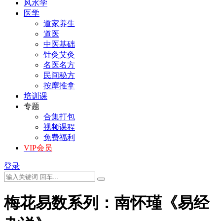
风水学
医学
道家养生
道医
中医基础
针灸艾灸
名医名方
民间秘方
按摩推拿
培训课
专题
合集打包
视频课程
免费福利
VIP会员
登录
梅花易数系列：南怀瑾《易经