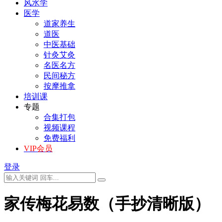
风水学
医学
道家养生
道医
中医基础
针灸艾灸
名医名方
民间秘方
按摩推拿
培训课
专题
合集打包
视频课程
免费福利
VIP会员
登录
家传梅花易数（手抄清晰版）