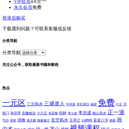
VIP会员
4.8
元
永久会员
免费
登录后购买
下载遇到问题？可联系客服或反馈
分类导航
分类导航
关注公众号，获取最新书籍和教程
热点
免费
一元区
三盛道人
三元风水
天
中州派
作灶择日
催财
六壬
正一派
李洪成
招财
医门
孙宗萍
安徽相法
小六壬
杨公风水
张至顺
李少波
祝
玄空风水
清微
王亭之
盲派八字
白鹤鸣
气功
求财
滴天髓
独家秘方
相面
视频课程
由术