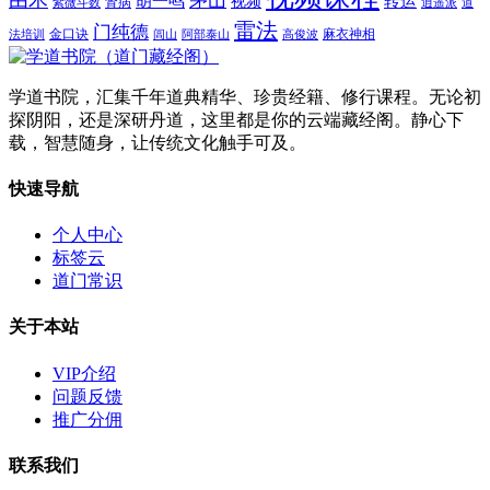
茅山
胡一鸣
转运
视频
肾病
紫微斗数
逍遥派
道
雷法
门纯德
金口诀
麻衣神相
法培训
闾山
阿部泰山
高俊波
学道书院，汇集千年道典精华、珍贵经籍、修行课程。无论初
探阴阳，还是深研丹道，这里都是你的云端藏经阁。静心下
载，智慧随身，让传统文化触手可及。
快速导航
个人中心
标签云
道门常识
关于本站
VIP介绍
问题反馈
推广分佣
联系我们