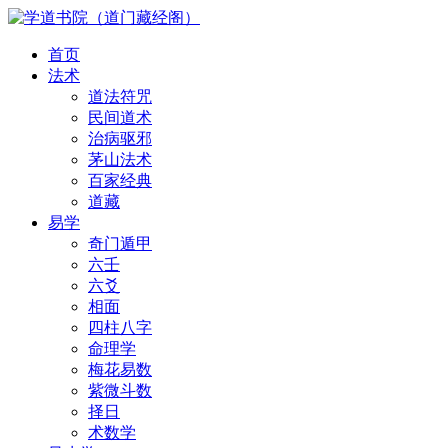
首页
法术
道法符咒
民间道术
治病驱邪
茅山法术
百家经典
道藏
易学
奇门遁甲
六壬
六爻
相面
四柱八字
命理学
梅花易数
紫微斗数
择日
术数学