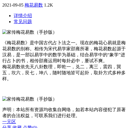
2021-09-05
梅花易数
1.2K
详情介绍
常见问题
《梅花易数》是中国古代占卜法之一。现在的梅花心易就是梅
花易数的别称。相传为宋代易学家邵雍所著，梅花易数起源于
汉易，是一部以易学中的数学为基础，结合易学中的“象学”进
行占卜的书，相传邵雍运用时每卦必中，屡试不爽。
梅花易数依先天八卦数理，即乾一，兑二，离三，震四，巽
五，坎六，艮七，坤八，随时随地皆可起卦，取卦方式多种多
样。
声明：本站所有资源均收集自网络，如若本站内容侵犯了原著
者的合法权益，可联系我们进行处理。
一元区
分享
收藏
点赞(
0
)