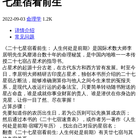
七星宿看前生
2022-09-03
命理学
1.2K
详情介绍
常见问题
《二十七星宿看前生： 人生何处是前期》是国际术数大师李
居明先生风靡港台数十年的命理秘笈，是中国内地唯一一本传
授二十七宿占星术的指导书。
占星术的起源十分古老，在古代东方和西方皆有发展。时至今
日，李居明大师精研古印度占星术，独创本书所介绍的二十七
星宿占断法，能够准确测算你与他人之间今生来世的冤报关
系，是现代人改运行运的必备法宝。只要简单转动随书附送的
星占命盘，谁是成就你事业财富的贵人、谁是潜伏在你身边的
克星，让你一目了然、尽在掌握！
占算步骤：
先要知道你的农历出生日，若为公历则可以先换算成农历；
然后通过本书的《二十七宿速查表》，或作者另一著作《人生
何处是前期·宿曜万年历》，找出自己对应的星宿名；
翻查《二十七星宿看前生: 人生何处是前期》有关廿七宿与其