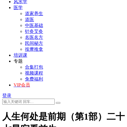
风水学
医学
道家养生
道医
中医基础
针灸艾灸
名医名方
民间秘方
按摩推拿
培训课
专题
合集打包
视频课程
免费福利
VIP会员
登录
人生何处是前期（第1部）二十