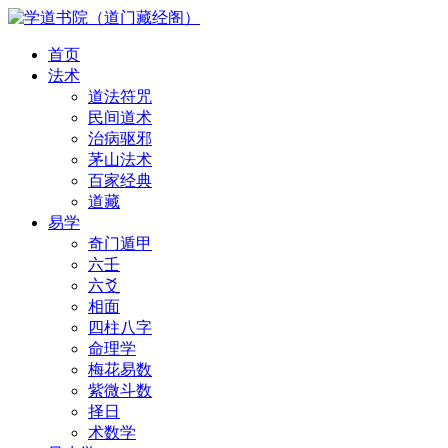
首页
法术
道法符咒
民间道术
治病驱邪
茅山法术
百家经典
道藏
易学
奇门遁甲
六壬
六爻
相面
四柱八字
命理学
梅花易数
紫微斗数
择日
术数学