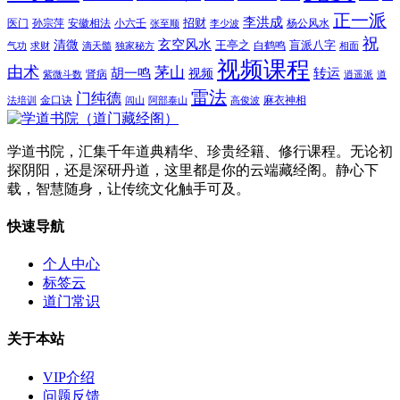
正一派
李洪成
招财
医门
孙宗萍
安徽相法
小六壬
杨公风水
张至顺
李少波
祝
玄空风水
清微
王亭之
盲派八字
白鹤鸣
气功
求财
滴天髓
独家秘方
相面
视频课程
由术
茅山
胡一鸣
转运
视频
肾病
紫微斗数
逍遥派
道
雷法
门纯德
金口诀
麻衣神相
法培训
闾山
阿部泰山
高俊波
学道书院，汇集千年道典精华、珍贵经籍、修行课程。无论初
探阴阳，还是深研丹道，这里都是你的云端藏经阁。静心下
载，智慧随身，让传统文化触手可及。
快速导航
个人中心
标签云
道门常识
关于本站
VIP介绍
问题反馈