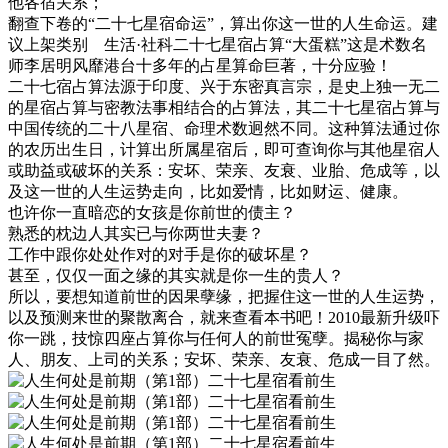
他各宿关系；
翻查下卷的“二十七星宿命运”，算出你这一世的人生命运。建
议上架类别 生活·社科二十七星宿占算“大蛋糕”这是术数名
师李居明风靡港台十多年的占星算命巨著，十分应验！
二十七宿占算法源于印度、兴于东密真言宗，是史上独一无二
的星宿占算与密教法事相结合的占算法，其二十七星宿占算与
中国传统的二十八星宿、命理术数迥然不同。这种算法通过你
的农历出生日，计算出所属星宿后，即可查询你与其他星宿人
或助益或破坏的关系：安坏、荣亲、友衰、业胎、危成等，以
及这一世的人生运势走向，比如爱情，比如财运、健康。
也许你一直暗恋的女孩是你前世的债主？
熟悉的枕边人其实已与你两世夫妻？
工作中跟你处处作对的对手是你的破坏星？
甚至，仅仅一面之缘的其实就是你一生的贵人？
所以，要想知道前世的因果孽缘，把握住这一世的人生运势，
以及预测来世的聚散离合，就来查看本书吧！2010最新升级吓
你一跳，技惊四座占算你与任何人的前世冤孽。揭秘你与家
人、朋友、上司的关系；安坏、荣亲、友衰、危成一目了然。