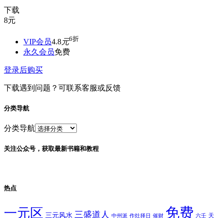
下载
8
元
6折
VIP会员
4.8
元
永久会员
免费
登录后购买
下载遇到问题？可联系客服或反馈
分类导航
分类导航
关注公众号，获取最新书籍和教程
热点
免费
一元区
三盛道人
三元风水
天
中州派
作灶择日
催财
六壬