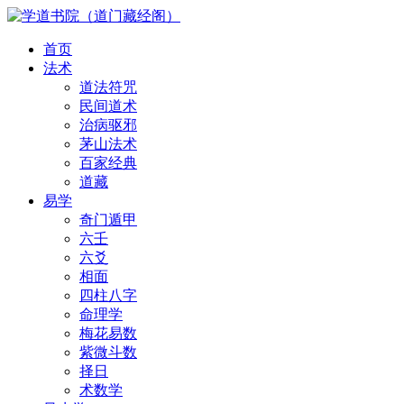
首页
法术
道法符咒
民间道术
治病驱邪
茅山法术
百家经典
道藏
易学
奇门遁甲
六壬
六爻
相面
四柱八字
命理学
梅花易数
紫微斗数
择日
术数学