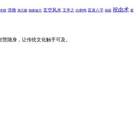
祝由术
玄空风水
清微
王亭之
盲派八字
白鹤鸣
求财
滴天髓
独家秘方
相面
紫
智慧随身，让传统文化触手可及。