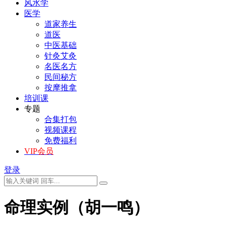
风水学
医学
道家养生
道医
中医基础
针灸艾灸
名医名方
民间秘方
按摩推拿
培训课
专题
合集打包
视频课程
免费福利
VIP会员
登录
命理实例（胡一鸣）