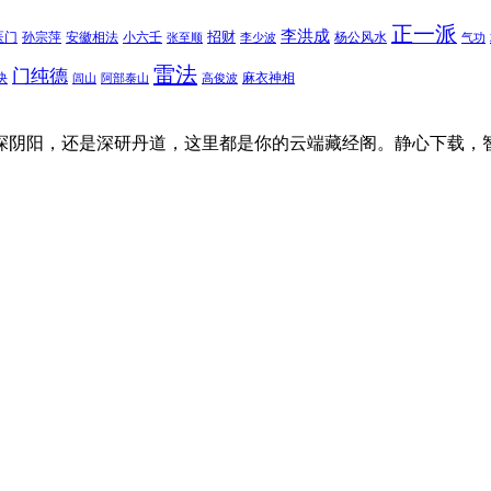
正一派
李洪成
招财
医门
孙宗萍
安徽相法
小六壬
杨公风水
张至顺
李少波
气功
雷法
门纯德
诀
麻衣神相
闾山
阿部泰山
高俊波
探阴阳，还是深研丹道，这里都是你的云端藏经阁。静心下载，