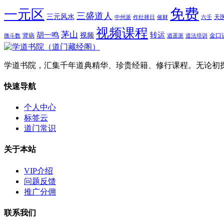
免费
一元区
三盛道人
三元风水
天
中州派
作灶择日
催财
六壬
视频课程
茅山
胡一鸣
转运
视频
肾病
金口
微斗数
逍遥派
道法培训
学道书院，汇集千年道典精华、珍贵经籍、修行课程。无论初
快速导航
个人中心
标签云
道门常识
关于本站
VIP介绍
问题反馈
推广分佣
联系我们