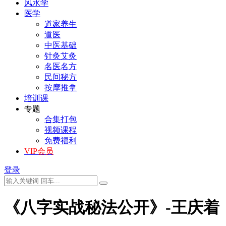
风水学
医学
道家养生
道医
中医基础
针灸艾灸
名医名方
民间秘方
按摩推拿
培训课
专题
合集打包
视频课程
免费福利
VIP会员
登录
《八字实战秘法公开》-王庆着