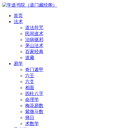
首页
法术
道法符咒
民间道术
治病驱邪
茅山法术
百家经典
道藏
易学
奇门遁甲
六壬
六爻
相面
四柱八字
命理学
梅花易数
紫微斗数
择日
术数学