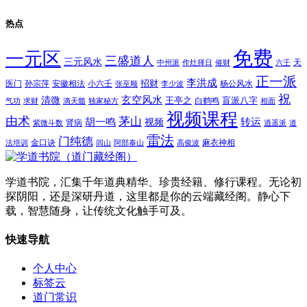
热点
免费
一元区
三盛道人
三元风水
天
中州派
作灶择日
催财
六壬
正一派
李洪成
招财
医门
孙宗萍
安徽相法
小六壬
杨公风水
张至顺
李少波
祝
玄空风水
清微
王亭之
盲派八字
白鹤鸣
气功
求财
滴天髓
独家秘方
相面
视频课程
由术
茅山
胡一鸣
转运
视频
肾病
紫微斗数
逍遥派
道
雷法
门纯德
金口诀
麻衣神相
法培训
闾山
阿部泰山
高俊波
学道书院，汇集千年道典精华、珍贵经籍、修行课程。无论初
探阴阳，还是深研丹道，这里都是你的云端藏经阁。静心下
载，智慧随身，让传统文化触手可及。
快速导航
个人中心
标签云
道门常识