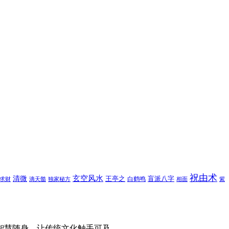
祝由术
玄空风水
清微
王亭之
盲派八字
白鹤鸣
求财
滴天髓
独家秘方
相面
紫
智慧随身，让传统文化触手可及。