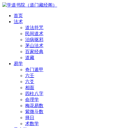
首页
法术
道法符咒
民间道术
治病驱邪
茅山法术
百家经典
道藏
易学
奇门遁甲
六壬
六爻
相面
四柱八字
命理学
梅花易数
紫微斗数
择日
术数学