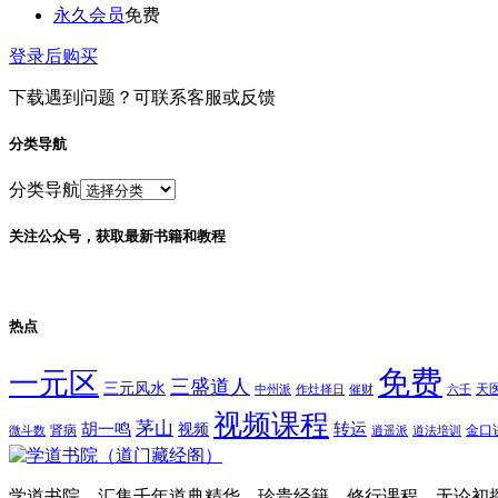
永久会员
免费
登录后购买
下载遇到问题？可联系客服或反馈
分类导航
分类导航
关注公众号，获取最新书籍和教程
热点
免费
一元区
三盛道人
三元风水
天
中州派
作灶择日
催财
六壬
视频课程
茅山
胡一鸣
转运
视频
肾病
金口
微斗数
逍遥派
道法培训
学道书院，汇集千年道典精华、珍贵经籍、修行课程。无论初