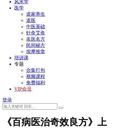
风水学
医学
道家养生
道医
中医基础
针灸艾灸
名医名方
民间秘方
按摩推拿
培训课
专题
合集打包
视频课程
免费福利
VIP会员
登录
《百病医治奇效良方》上