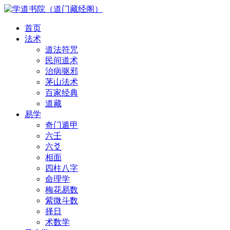
首页
法术
道法符咒
民间道术
治病驱邪
茅山法术
百家经典
道藏
易学
奇门遁甲
六壬
六爻
相面
四柱八字
命理学
梅花易数
紫微斗数
择日
术数学