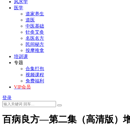
风水学
医学
道家养生
道医
中医基础
针灸艾灸
名医名方
民间秘方
按摩推拿
培训课
专题
合集打包
视频课程
免费福利
VIP会员
登录
百病良方—第二集（高清版）