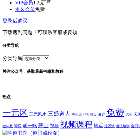
6折
VIP会员
1.2
元
永久会员
免费
登录后购买
下载遇到问题？可联系客服或反馈
分类导航
分类导航
关注公众号，获取最新书籍和教程
热点
免费
一元区
三盛道人
三元风水
天
中州派
作灶择日
催财
六壬
视频课程
茅山
胡一鸣
转运
视频
肾病
金口
微斗数
逍遥派
道法培训