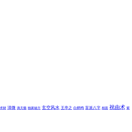
祝由术
玄空风水
清微
王亭之
盲派八字
白鹤鸣
求财
滴天髓
独家秘方
相面
紫