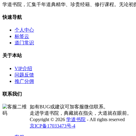
学道书院，汇集千年道典精华、珍贵经籍、修行课程。无论初
快速导航
个人中心
标签云
道门常识
关于本站
VIP介绍
问题反馈
推广分佣
联系我们
如有BUG或建议可加客服微信联系。
走进学道书院，典藏就在指尖，大道就在眼前。
Copyright © 2026
学道书院
- All rights reserved
京ICP备17033473号-4