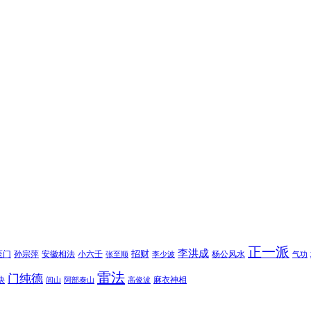
正一派
李洪成
招财
医门
孙宗萍
安徽相法
小六壬
杨公风水
张至顺
李少波
气功
雷法
门纯德
诀
麻衣神相
闾山
阿部泰山
高俊波