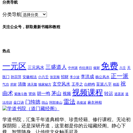
分类导航
分类导航
关注公众号，获取最新书籍和教程
热点
免费
一元区
三盛道人
三元风水
天
中州派
作灶择日
催财
六壬
正一派
李洪成
招财
医门
孙宗萍
安徽相法
小六壬
杨公风水
张至顺
李少波
祝
玄空风水
清微
王亭之
盲派八字
白鹤鸣
气功
求财
滴天髓
独家秘方
相面
视频课程
由术
茅山
胡一鸣
转运
视频
肾病
紫微斗数
逍遥派
道
雷法
门纯德
金口诀
麻衣神相
法培训
闾山
阿部泰山
高俊波
学道书院，汇集千年道典精华、珍贵经籍、修行课程。无论初
探阴阳，还是深研丹道，这里都是你的云端藏经阁。静心下
载，智慧随身，让传统文化触手可及。