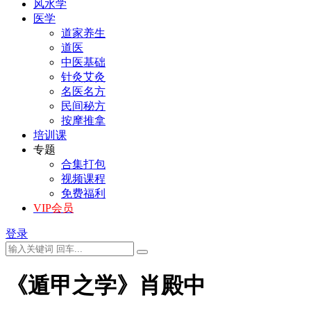
风水学
医学
道家养生
道医
中医基础
针灸艾灸
名医名方
民间秘方
按摩推拿
培训课
专题
合集打包
视频课程
免费福利
VIP会员
登录
《遁甲之学》肖殿中