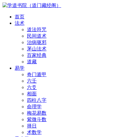
首页
法术
道法符咒
民间道术
治病驱邪
茅山法术
百家经典
道藏
易学
奇门遁甲
六壬
六爻
相面
四柱八字
命理学
梅花易数
紫微斗数
择日
术数学