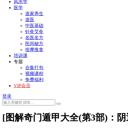
风水学
医学
道家养生
道医
中医基础
针灸艾灸
名医名方
民间秘方
按摩推拿
培训课
专题
合集打包
视频课程
免费福利
VIP会员
登录
[图解奇门遁甲大全(第3部)：阴遁