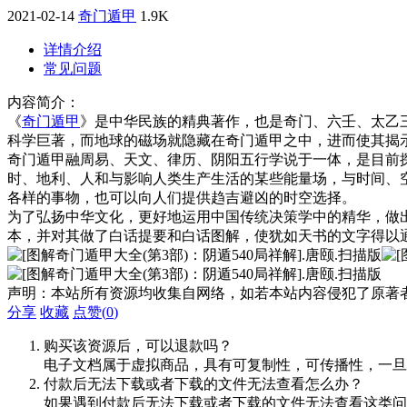
2021-02-14
奇门遁甲
1.9K
详情介绍
常见问题
内容简介：
《
奇门遁甲
》是中华民族的精典著作，也是奇门、六壬、太乙
科学巨著，而地球的磁场就隐藏在奇门遁甲之中，进而使其揭
奇门遁甲融周易、天文、律历、阴阳五行学说于一体，是目前
时、地利、人和与影响人类生产生活的某些能量场，与时间、
各样的事物，也可以向人们提供趋吉避凶的时空选择。
为了弘扬中华文化，更好地运用中国传统决策学中的精华，做
本，并对其做了白话提要和白话图解，使犹如天书的文字得以
声明：本站所有资源均收集自网络，如若本站内容侵犯了原著
分享
收藏
点赞(
0
)
购买该资源后，可以退款吗？
电子文档属于虚拟商品，具有可复制性，可传播性，一旦
付款后无法下载或者下载的文件无法查看怎么办？
如果遇到付款后无法下载或者下载的文件无法查看这类问题，