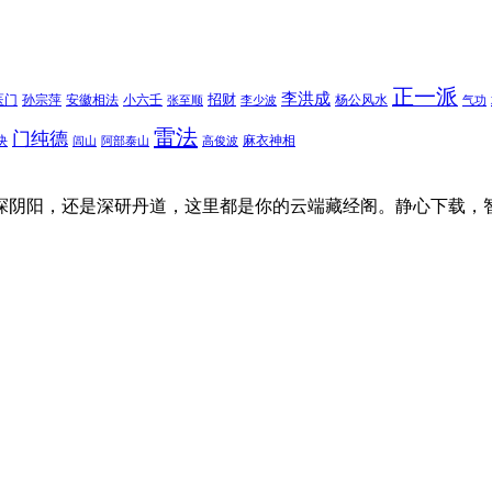
正一派
李洪成
招财
医门
孙宗萍
安徽相法
小六壬
杨公风水
张至顺
李少波
气功
雷法
门纯德
诀
麻衣神相
闾山
阿部泰山
高俊波
探阴阳，还是深研丹道，这里都是你的云端藏经阁。静心下载，