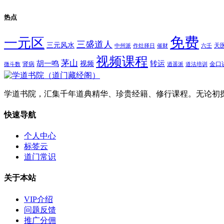
热点
免费
一元区
三盛道人
三元风水
天
中州派
作灶择日
催财
六壬
视频课程
茅山
胡一鸣
转运
视频
肾病
金口
微斗数
逍遥派
道法培训
学道书院，汇集千年道典精华、珍贵经籍、修行课程。无论初
快速导航
个人中心
标签云
道门常识
关于本站
VIP介绍
问题反馈
推广分佣