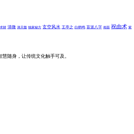
祝由术
玄空风水
清微
王亭之
盲派八字
白鹤鸣
求财
滴天髓
独家秘方
相面
紫
智慧随身，让传统文化触手可及。