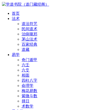
首页
法术
道法符咒
民间道术
治病驱邪
茅山法术
百家经典
道藏
易学
奇门遁甲
六壬
六爻
相面
四柱八字
命理学
梅花易数
紫微斗数
择日
术数学