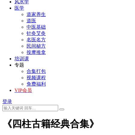
风水学
医学
道家养生
道医
中医基础
针灸艾灸
名医名方
民间秘方
按摩推拿
培训课
专题
合集打包
视频课程
免费福利
VIP会员
登录
《四柱古籍经典合集》