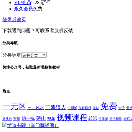
6折
VIP会员
5.28
元
永久会员
免费
登录后购买
下载遇到问题？可联系客服或反馈
分类导航
分类导航
关注公众号，获取最新书籍和教程
热点
免费
一元区
三盛道人
三元风水
天
中州派
作灶择日
催财
六壬
视频课程
茅山
胡一鸣
转运
视频
肾病
金口
微斗数
逍遥派
道法培训