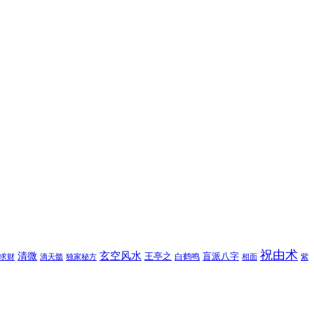
祝由术
玄空风水
清微
王亭之
盲派八字
白鹤鸣
求财
滴天髓
独家秘方
相面
紫