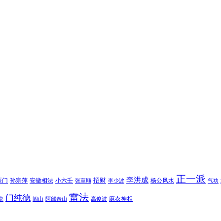
正一派
李洪成
招财
医门
孙宗萍
安徽相法
小六壬
杨公风水
张至顺
李少波
气功
雷法
门纯德
诀
麻衣神相
闾山
阿部泰山
高俊波