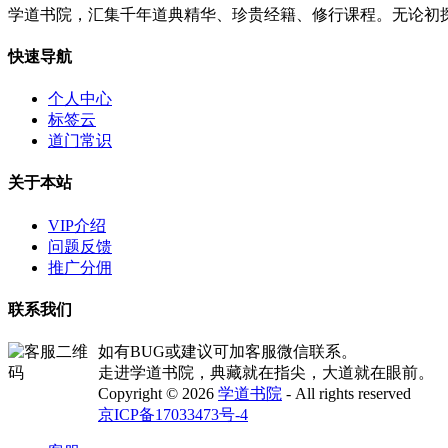
学道书院，汇集千年道典精华、珍贵经籍、修行课程。无论初
快速导航
个人中心
标签云
道门常识
关于本站
VIP介绍
问题反馈
推广分佣
联系我们
如有BUG或建议可加客服微信联系。
走进学道书院，典藏就在指尖，大道就在眼前。
Copyright © 2026
学道书院
- All rights reserved
京ICP备17033473号-4