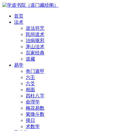
首页
法术
道法符咒
民间道术
治病驱邪
茅山法术
百家经典
道藏
易学
奇门遁甲
六壬
六爻
相面
四柱八字
命理学
梅花易数
紫微斗数
择日
术数学