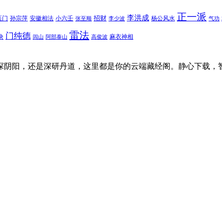
正一派
李洪成
招财
医门
孙宗萍
安徽相法
小六壬
杨公风水
张至顺
李少波
气功
雷法
门纯德
诀
麻衣神相
闾山
阿部泰山
高俊波
探阴阳，还是深研丹道，这里都是你的云端藏经阁。静心下载，