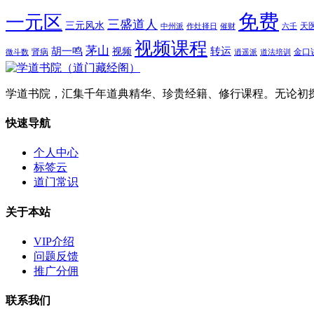
免费
一元区
三盛道人
三元风水
天
中州派
作灶择日
催财
六壬
视频课程
茅山
胡一鸣
转运
视频
肾病
金口
微斗数
逍遥派
道法培训
学道书院，汇集千年道典精华、珍贵经籍、修行课程。无论初
快速导航
个人中心
标签云
道门常识
关于本站
VIP介绍
问题反馈
推广分佣
联系我们