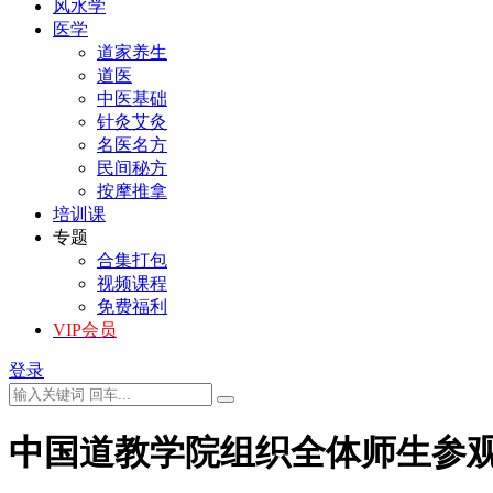
风水学
医学
道家养生
道医
中医基础
针灸艾灸
名医名方
民间秘方
按摩推拿
培训课
专题
合集打包
视频课程
免费福利
VIP会员
登录
中国道教学院组织全体师生参