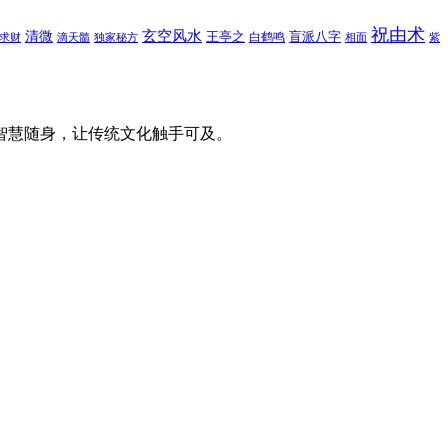
祝由术
玄空风水
清微
王亭之
盲派八字
白鹤鸣
求财
滴天髓
独家秘方
相面
紫
智慧随身，让传统文化触手可及。