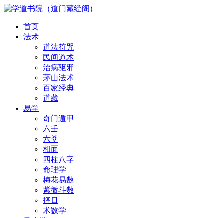
首页
法术
道法符咒
民间道术
治病驱邪
茅山法术
百家经典
道藏
易学
奇门遁甲
六壬
六爻
相面
四柱八字
命理学
梅花易数
紫微斗数
择日
术数学