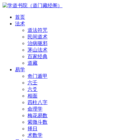
首页
法术
道法符咒
民间道术
治病驱邪
茅山法术
百家经典
道藏
易学
奇门遁甲
六壬
六爻
相面
四柱八字
命理学
梅花易数
紫微斗数
择日
术数学