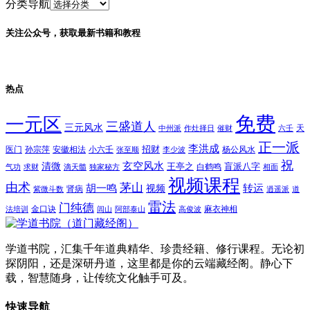
分类导航
关注公众号，获取最新书籍和教程
热点
免费
一元区
三盛道人
三元风水
天
中州派
作灶择日
催财
六壬
正一派
李洪成
招财
医门
孙宗萍
安徽相法
小六壬
杨公风水
张至顺
李少波
祝
玄空风水
清微
王亭之
盲派八字
白鹤鸣
气功
求财
滴天髓
独家秘方
相面
视频课程
由术
茅山
胡一鸣
转运
视频
肾病
紫微斗数
逍遥派
道
雷法
门纯德
金口诀
麻衣神相
法培训
闾山
阿部泰山
高俊波
学道书院，汇集千年道典精华、珍贵经籍、修行课程。无论初
探阴阳，还是深研丹道，这里都是你的云端藏经阁。静心下
载，智慧随身，让传统文化触手可及。
快速导航