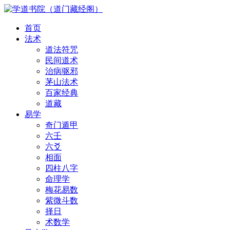
首页
法术
道法符咒
民间道术
治病驱邪
茅山法术
百家经典
道藏
易学
奇门遁甲
六壬
六爻
相面
四柱八字
命理学
梅花易数
紫微斗数
择日
术数学