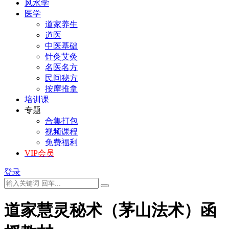
风水学
医学
道家养生
道医
中医基础
针灸艾灸
名医名方
民间秘方
按摩推拿
培训课
专题
合集打包
视频课程
免费福利
VIP会员
登录
道家慧灵秘术（茅山法术）函