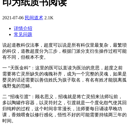
印为纸质书阅读
2021-07-06
民间道术
2.1K
详情介绍
常见问题
说起道教科仪法事，超度可以说是所有科仪里最复杂，最繁琐
的科仪，道教超度分为三步，根据门派分支衍生操作过程可能
有不同，但根本不变。
一 “天医金科”：这里的医可以直读为医治的意思，超度之前
需要将亡灵所缺失的魂魄补齐，成为一个完整的灵魂，如果是
婴灵的话还需要以善信姓氏为孩子取名，有名有姓才能脱离孤
魂野鬼的范畴。
二 “招魂引渡”：顾名思义，招魂就是将亡灵招来法师坛前，
多以陶罐作容器，以灵符封之，引渡就是一个度化怨气使其回
归纯粹的过程，这个时间非常漫长，法师要每日诵读早晚功
课，香烛喂食以修行感化，悟性不好的可能需要持续两三年的
时间。