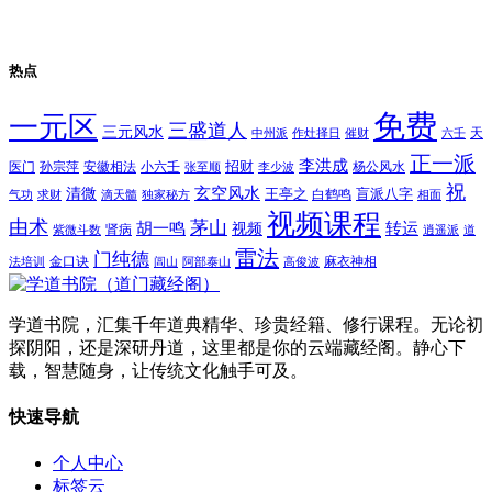
热点
免费
一元区
三盛道人
三元风水
天
中州派
作灶择日
催财
六壬
正一派
李洪成
招财
医门
孙宗萍
安徽相法
小六壬
杨公风水
张至顺
李少波
祝
玄空风水
清微
王亭之
盲派八字
白鹤鸣
气功
求财
滴天髓
独家秘方
相面
视频课程
由术
茅山
胡一鸣
转运
视频
肾病
紫微斗数
逍遥派
道
雷法
门纯德
金口诀
麻衣神相
法培训
闾山
阿部泰山
高俊波
学道书院，汇集千年道典精华、珍贵经籍、修行课程。无论初
探阴阳，还是深研丹道，这里都是你的云端藏经阁。静心下
载，智慧随身，让传统文化触手可及。
快速导航
个人中心
标签云