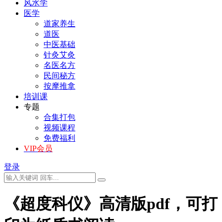
风水学
医学
道家养生
道医
中医基础
针灸艾灸
名医名方
民间秘方
按摩推拿
培训课
专题
合集打包
视频课程
免费福利
VIP会员
登录
《超度科仪》高清版pdf，可打