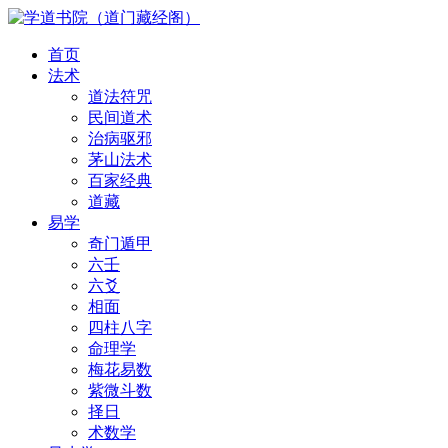
首页
法术
道法符咒
民间道术
治病驱邪
茅山法术
百家经典
道藏
易学
奇门遁甲
六壬
六爻
相面
四柱八字
命理学
梅花易数
紫微斗数
择日
术数学