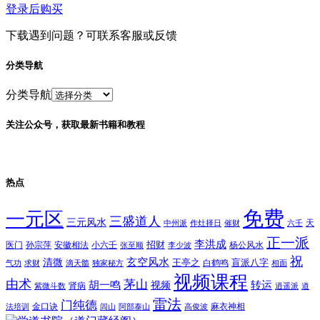
登录后购买
下载遇到问题？可联系客服或反馈
分类导航
分类导航
关注公众号，获取最新书籍和教程
热点
免费
一元区
三盛道人
三元风水
天
中州派
作灶择日
催财
六壬
正一派
李洪成
招财
医门
孙宗萍
安徽相法
小六壬
杨公风水
张至顺
李少波
祝
玄空风水
清微
王亭之
盲派八字
白鹤鸣
气功
求财
滴天髓
独家秘方
相面
视频课程
由术
茅山
胡一鸣
转运
视频
肾病
紫微斗数
逍遥派
道
雷法
门纯德
金口诀
麻衣神相
法培训
闾山
阿部泰山
高俊波