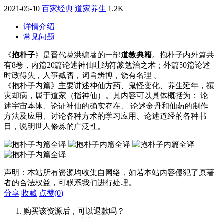
2021-05-10
百家经典
道家养生
1.2K
详情介绍
常见问题
《
抱朴子
》是晋代葛洪编著的一部
道教典籍
。抱朴子内外篇共
有8卷，内篇20篇论述神仙吐纳符篆勉治之术；外篇50篇论述
时政得失，人事臧否，词旨辨博，饶有名理 。
《抱朴子内篇》主要讲述神仙方药、鬼怪变化、养生延年，禳
灾却病，属于道家（指神仙）。其内容可以具体概括为： 论
述宇宙本体、论证神仙的确实存在、 论述金丹和仙药的制作
方法及应用、讨论各种方术的学习应用、论述道经的各种书
目，说明世人修炼的广泛性。
声明：本站所有资源均收集自网络，如若本站内容侵犯了原著
者的合法权益，可联系我们进行处理。
分享
收藏
点赞(
0
)
购买该资源后，可以退款吗？