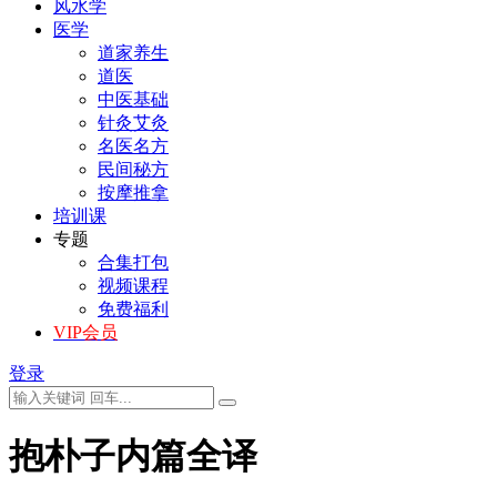
风水学
医学
道家养生
道医
中医基础
针灸艾灸
名医名方
民间秘方
按摩推拿
培训课
专题
合集打包
视频课程
免费福利
VIP会员
登录
抱朴子内篇全译