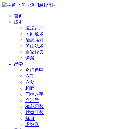
首页
法术
道法符咒
民间道术
治病驱邪
茅山法术
百家经典
道藏
易学
奇门遁甲
六壬
六爻
相面
四柱八字
命理学
梅花易数
紫微斗数
择日
术数学