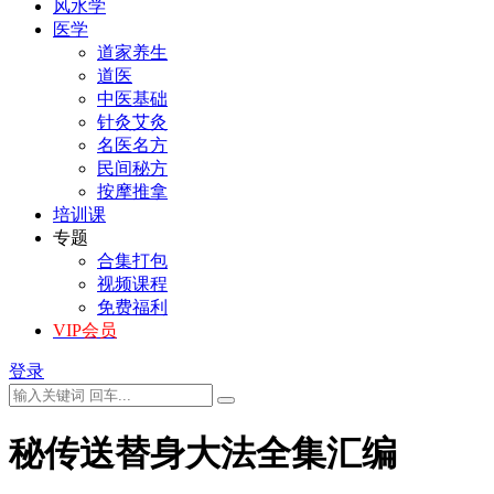
风水学
医学
道家养生
道医
中医基础
针灸艾灸
名医名方
民间秘方
按摩推拿
培训课
专题
合集打包
视频课程
免费福利
VIP会员
登录
秘传送替身大法全集汇编