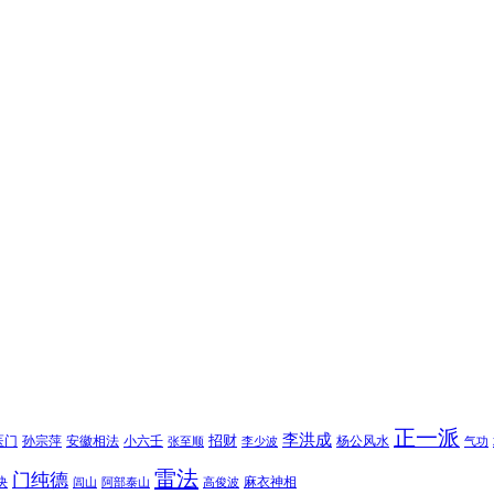
正一派
李洪成
招财
医门
孙宗萍
安徽相法
小六壬
杨公风水
张至顺
李少波
气功
雷法
门纯德
诀
麻衣神相
闾山
阿部泰山
高俊波