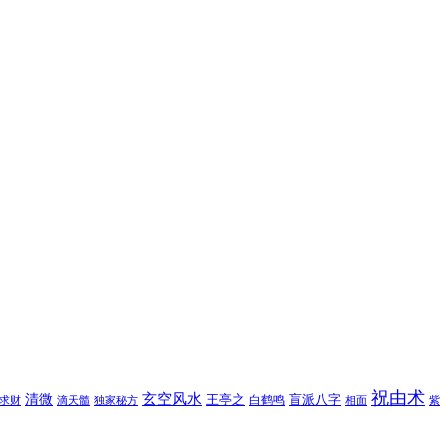
祝由术
玄空风水
清微
王亭之
盲派八字
白鹤鸣
求财
滴天髓
独家秘方
相面
紫