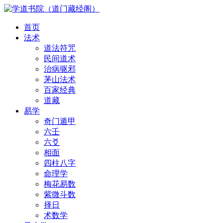
首页
法术
道法符咒
民间道术
治病驱邪
茅山法术
百家经典
道藏
易学
奇门遁甲
六壬
六爻
相面
四柱八字
命理学
梅花易数
紫微斗数
择日
术数学