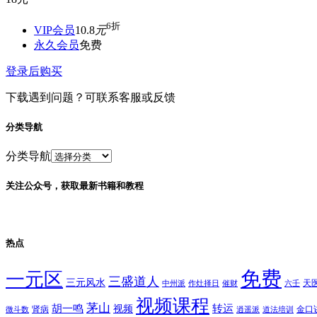
6折
VIP会员
10.8
元
永久会员
免费
登录后购买
下载遇到问题？可联系客服或反馈
分类导航
分类导航
关注公众号，获取最新书籍和教程
热点
免费
一元区
三盛道人
三元风水
天
中州派
作灶择日
催财
六壬
视频课程
茅山
胡一鸣
转运
视频
肾病
金口
微斗数
逍遥派
道法培训