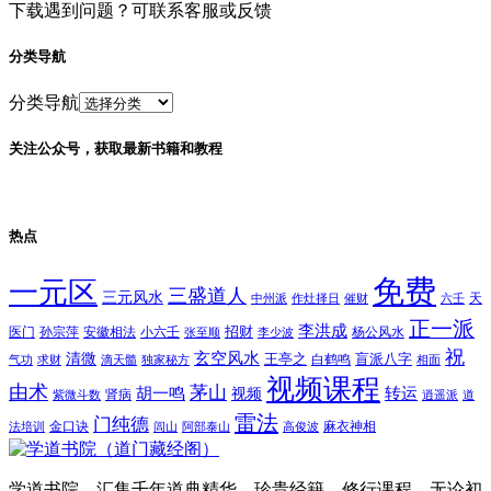
下载遇到问题？可联系客服或反馈
分类导航
分类导航
关注公众号，获取最新书籍和教程
热点
免费
一元区
三盛道人
三元风水
天
中州派
作灶择日
催财
六壬
正一派
李洪成
招财
医门
孙宗萍
安徽相法
小六壬
杨公风水
张至顺
李少波
祝
玄空风水
清微
王亭之
盲派八字
白鹤鸣
气功
求财
滴天髓
独家秘方
相面
视频课程
由术
茅山
胡一鸣
转运
视频
肾病
紫微斗数
逍遥派
道
雷法
门纯德
金口诀
麻衣神相
法培训
闾山
阿部泰山
高俊波
学道书院，汇集千年道典精华、珍贵经籍、修行课程。无论初