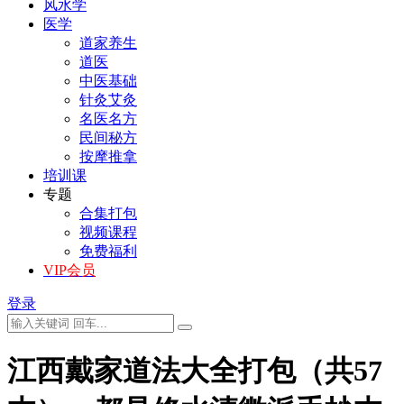
风水学
医学
道家养生
道医
中医基础
针灸艾灸
名医名方
民间秘方
按摩推拿
培训课
专题
合集打包
视频课程
免费福利
VIP会员
登录
江西戴家道法大全打包（共57