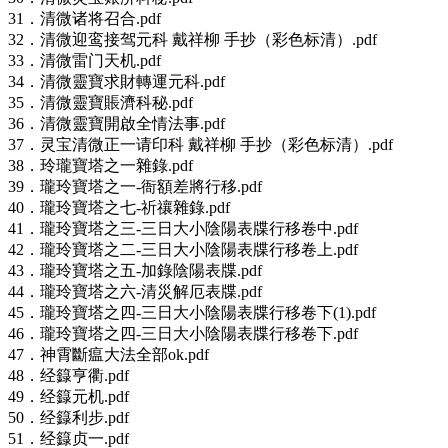
31．清微诸将召合.pdf
32．清微迎鸾接驾元科 戴祥柳 手抄（彩色标清）.pdf
33．清微雷门天机.pdf
34．清微靈寶求財轉運元科.pdf
35．清微靈寶賬濟科秘.pdf
36．清微靈寶開啟全情法事.pdf
37．灵宝清微正一请印科 戴祥柳 手抄（彩色标清）.pdf
38．玲瓏寶塔之一雜錄.pdf
39．瓏玲寶塔之一-衙額差將行移.pdf
40．瓏玲寶塔之七-祈禳雜錄.pdf
41．瓏玲寶塔之三-三日大小陰陽表牒行移卷中.pdf
42．瓏玲寶塔之二-三日大小陰陽表牒行移卷上.pdf
43．瓏玲寶塔之五-加錄陰陽表牒.pdf
44．瓏玲寶塔之六-清災解厄表牒.pdf
45．瓏玲寶塔之四-三日大小陰陽表牒行移卷下(1).pdf
46．瓏玲寶塔之四-三日大小陰陽表牒行移卷下.pdf
47．神霄斷瘟大法全部ok.pdf
48．经籙亨衢.pdf
49．经籙元机.pdf
50．经籙利步.pdf
51．经籙贞一.pdf