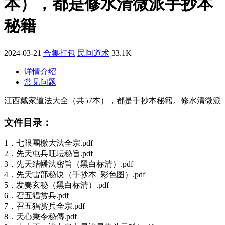
本），都是修水清微派手抄本
秘籍
2024-03-21
合集打包
民间道术
33.1K
详情介绍
常见问题
江西戴家道法大全（共57本），都是手抄本秘籍。修水清微派
文件目录：
1．七限團檄大法全宗.pdf
2．先天屯兵旺坛秘旨.pdf
3．先天结幡法密旨（黑白标清）.pdf
4．先天雷部秘诀（手抄本_彩色图）.pdf
5．发奏玄秘（黑白标清）.pdf
6．召五猖赏兵.pdf
7．召五猖赏兵全宗.pdf
8．天心秉令秘傳.pdf