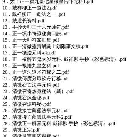
9．太上正一禳九皇七星禳星告斗元科1.pdf
10．戴祥柳正一道法2.pdf
11．戴祥柳正一道法之一-.pdf
12．戴道长资料.pdf
13．手抄天师三十六元帅符.pdf
14．正一填小符籙秘奧口訣.pdf
15．正一天师符篆汇集.pdf
16．正一清微靈寶解關上鎖陽事文檢.pdf
17．正一禳燈元科-ok.pdf
18．正一禳解五鬼太岁元科. 戴祥柳 手抄（彩色标清）.pdf
19．正一裉燈九皇玄科.pdf
20．正一道法道术符秘之二.pdf
21．清微傳度分環飲丹行移.pdf
22．清微召亡法事元科.pdf
23．清微召将炼身秘法（戴）.pdf
24．清微召煉全秘.pdf
25．清微召煉科秘-.pdf
26．清微接亡薦靈法事元科.pdf
27．清微接亡薦靈法事元科2.pdf
28．清微正一解索元科 戴祥柳 手抄（彩色标清）.pdf
29．清微正宗.pdf
30．清微灵宝账济科秘.pdf