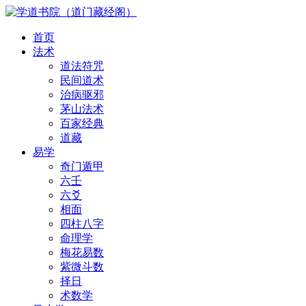
首页
法术
道法符咒
民间道术
治病驱邪
茅山法术
百家经典
道藏
易学
奇门遁甲
六壬
六爻
相面
四柱八字
命理学
梅花易数
紫微斗数
择日
术数学