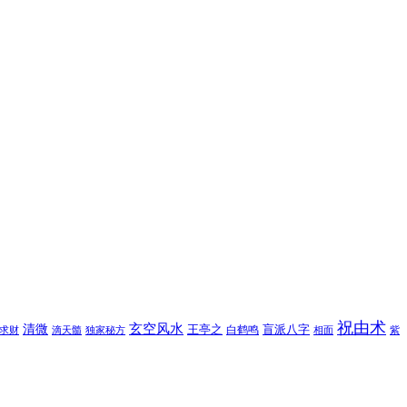
祝由术
玄空风水
清微
王亭之
盲派八字
白鹤鸣
求财
滴天髓
独家秘方
相面
紫