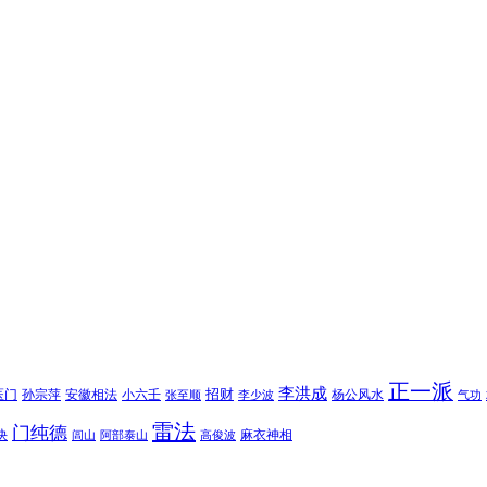
正一派
李洪成
招财
医门
孙宗萍
安徽相法
小六壬
杨公风水
张至顺
李少波
气功
雷法
门纯德
诀
麻衣神相
闾山
阿部泰山
高俊波