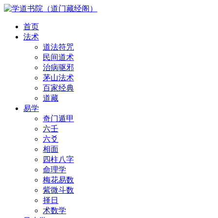
首页
法术
道法符咒
民间道术
治病驱邪
茅山法术
百家经典
道藏
易学
奇门遁甲
六壬
六爻
相面
四柱八字
命理学
梅花易数
紫微斗数
择日
术数学