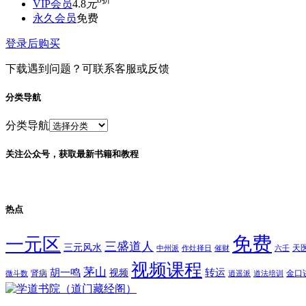
VIP会员
4.8
元
永久会员
免费
登录后购买
下载遇到问题？可联系客服或反馈
分类导航
分类导航
关注公众号，获取最新书籍和教程
热点
免费
一元区
三盛道人
三元风水
天
中州派
作灶择日
催财
六壬
视频课程
茅山
胡一鸣
转运
视频
肾病
金口
微斗数
逍遥派
道法培训