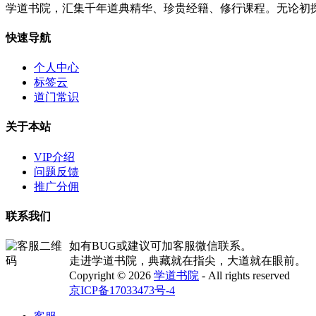
学道书院，汇集千年道典精华、珍贵经籍、修行课程。无论初
快速导航
个人中心
标签云
道门常识
关于本站
VIP介绍
问题反馈
推广分佣
联系我们
如有BUG或建议可加客服微信联系。
走进学道书院，典藏就在指尖，大道就在眼前。
Copyright © 2026
学道书院
- All rights reserved
京ICP备17033473号-4