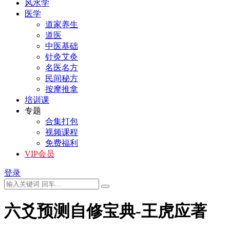
风水学
医学
道家养生
道医
中医基础
针灸艾灸
名医名方
民间秘方
按摩推拿
培训课
专题
合集打包
视频课程
免费福利
VIP会员
登录
六爻预测自修宝典-王虎应著