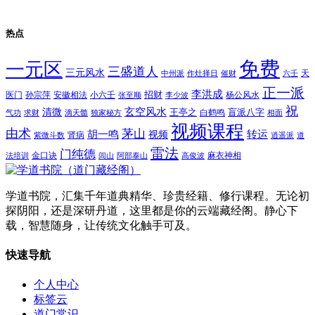
热点
免费
一元区
三盛道人
三元风水
天
中州派
作灶择日
催财
六壬
正一派
李洪成
招财
医门
孙宗萍
安徽相法
小六壬
杨公风水
张至顺
李少波
祝
玄空风水
清微
王亭之
盲派八字
白鹤鸣
气功
求财
滴天髓
独家秘方
相面
视频课程
由术
茅山
胡一鸣
转运
视频
肾病
紫微斗数
逍遥派
道
雷法
门纯德
金口诀
麻衣神相
法培训
闾山
阿部泰山
高俊波
学道书院，汇集千年道典精华、珍贵经籍、修行课程。无论初
探阴阳，还是深研丹道，这里都是你的云端藏经阁。静心下
载，智慧随身，让传统文化触手可及。
快速导航
个人中心
标签云
道门常识