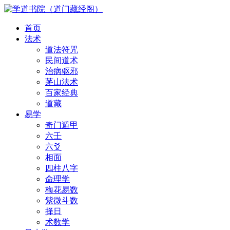
首页
法术
道法符咒
民间道术
治病驱邪
茅山法术
百家经典
道藏
易学
奇门遁甲
六壬
六爻
相面
四柱八字
命理学
梅花易数
紫微斗数
择日
术数学