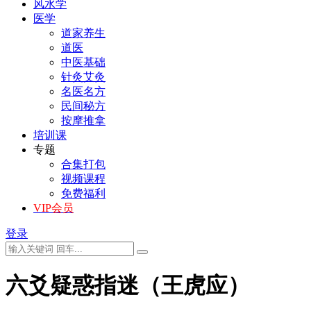
风水学
医学
道家养生
道医
中医基础
针灸艾灸
名医名方
民间秘方
按摩推拿
培训课
专题
合集打包
视频课程
免费福利
VIP会员
登录
六爻疑惑指迷（王虎应）