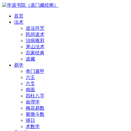
首页
法术
道法符咒
民间道术
治病驱邪
茅山法术
百家经典
道藏
易学
奇门遁甲
六壬
六爻
相面
四柱八字
命理学
梅花易数
紫微斗数
择日
术数学