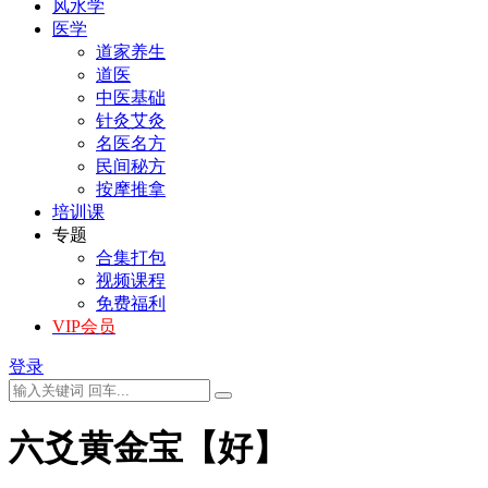
风水学
医学
道家养生
道医
中医基础
针灸艾灸
名医名方
民间秘方
按摩推拿
培训课
专题
合集打包
视频课程
免费福利
VIP会员
登录
六爻黄金宝【好】