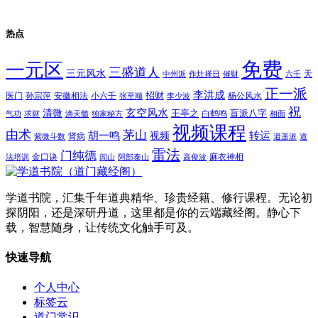
热点
免费
一元区
三盛道人
三元风水
天
中州派
作灶择日
催财
六壬
正一派
李洪成
招财
医门
孙宗萍
安徽相法
小六壬
杨公风水
张至顺
李少波
祝
玄空风水
清微
王亭之
盲派八字
白鹤鸣
气功
求财
滴天髓
独家秘方
相面
视频课程
由术
茅山
胡一鸣
转运
视频
肾病
紫微斗数
逍遥派
道
雷法
门纯德
金口诀
麻衣神相
法培训
闾山
阿部泰山
高俊波
学道书院，汇集千年道典精华、珍贵经籍、修行课程。无论初
探阴阳，还是深研丹道，这里都是你的云端藏经阁。静心下
载，智慧随身，让传统文化触手可及。
快速导航
个人中心
标签云
道门常识