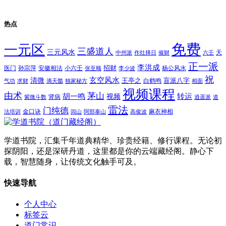
热点
免费
一元区
三盛道人
三元风水
天
中州派
作灶择日
催财
六壬
正一派
李洪成
招财
医门
孙宗萍
安徽相法
小六壬
杨公风水
张至顺
李少波
祝
玄空风水
清微
王亭之
盲派八字
白鹤鸣
气功
求财
滴天髓
独家秘方
相面
视频课程
由术
茅山
胡一鸣
转运
视频
肾病
紫微斗数
逍遥派
道
雷法
门纯德
金口诀
麻衣神相
法培训
闾山
阿部泰山
高俊波
学道书院，汇集千年道典精华、珍贵经籍、修行课程。无论初
探阴阳，还是深研丹道，这里都是你的云端藏经阁。静心下
载，智慧随身，让传统文化触手可及。
快速导航
个人中心
标签云
道门常识