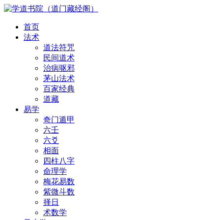
首页
法术
道法符咒
民间道术
治病驱邪
茅山法术
百家经典
道藏
易学
奇门遁甲
六壬
六爻
相面
四柱八字
命理学
梅花易数
紫微斗数
择日
术数学