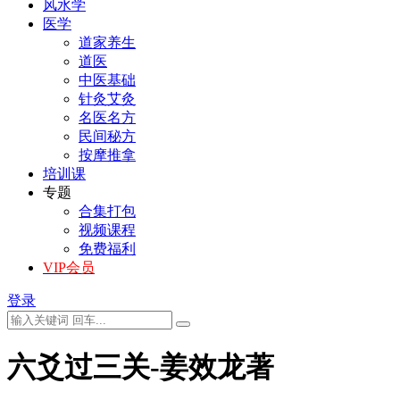
风水学
医学
道家养生
道医
中医基础
针灸艾灸
名医名方
民间秘方
按摩推拿
培训课
专题
合集打包
视频课程
免费福利
VIP会员
登录
六爻过三关-姜效龙著