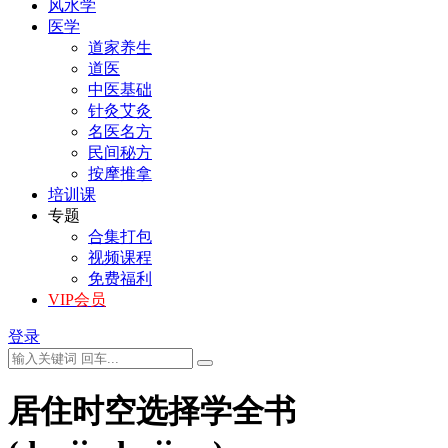
风水学
医学
道家养生
道医
中医基础
针灸艾灸
名医名方
民间秘方
按摩推拿
培训课
专题
合集打包
视频课程
免费福利
VIP会员
登录
居住时空选择学全书