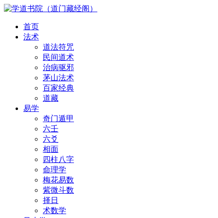
首页
法术
道法符咒
民间道术
治病驱邪
茅山法术
百家经典
道藏
易学
奇门遁甲
六壬
六爻
相面
四柱八字
命理学
梅花易数
紫微斗数
择日
术数学