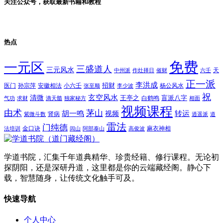
关注公众号，获取最新书籍和教程
热点
免费
一元区
三盛道人
三元风水
天
中州派
作灶择日
催财
六壬
正一派
李洪成
招财
医门
孙宗萍
安徽相法
小六壬
杨公风水
张至顺
李少波
祝
玄空风水
清微
王亭之
盲派八字
白鹤鸣
气功
求财
滴天髓
独家秘方
相面
视频课程
由术
茅山
胡一鸣
转运
视频
肾病
紫微斗数
逍遥派
道
雷法
门纯德
金口诀
麻衣神相
法培训
闾山
阿部泰山
高俊波
学道书院，汇集千年道典精华、珍贵经籍、修行课程。无论初
探阴阳，还是深研丹道，这里都是你的云端藏经阁。静心下
载，智慧随身，让传统文化触手可及。
快速导航
个人中心