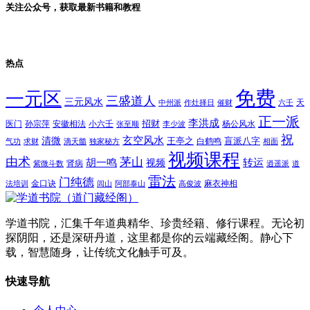
关注公众号，获取最新书籍和教程
热点
免费
一元区
三盛道人
三元风水
天
中州派
作灶择日
催财
六壬
正一派
李洪成
招财
医门
孙宗萍
安徽相法
小六壬
杨公风水
张至顺
李少波
祝
玄空风水
清微
王亭之
盲派八字
白鹤鸣
气功
求财
滴天髓
独家秘方
相面
视频课程
由术
茅山
胡一鸣
转运
视频
肾病
紫微斗数
逍遥派
道
雷法
门纯德
金口诀
麻衣神相
法培训
闾山
阿部泰山
高俊波
学道书院，汇集千年道典精华、珍贵经籍、修行课程。无论初
探阴阳，还是深研丹道，这里都是你的云端藏经阁。静心下
载，智慧随身，让传统文化触手可及。
快速导航