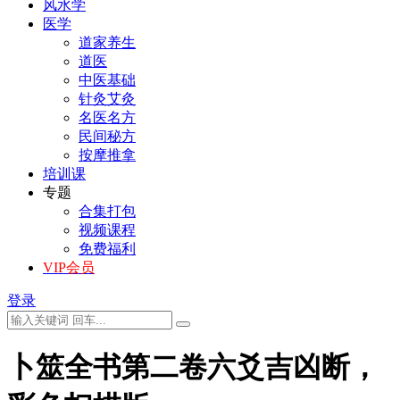
风水学
医学
道家养生
道医
中医基础
针灸艾灸
名医名方
民间秘方
按摩推拿
培训课
专题
合集打包
视频课程
免费福利
VIP会员
登录
卜筮全书第二卷六爻吉凶断，