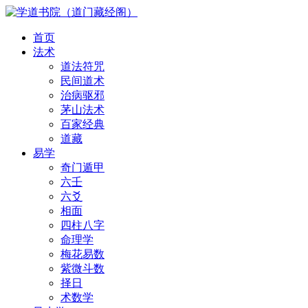
首页
法术
道法符咒
民间道术
治病驱邪
茅山法术
百家经典
道藏
易学
奇门遁甲
六壬
六爻
相面
四柱八字
命理学
梅花易数
紫微斗数
择日
术数学