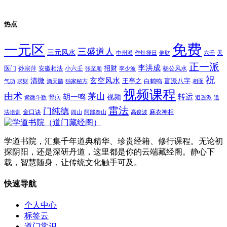
热点
免费
一元区
三盛道人
三元风水
天
中州派
作灶择日
催财
六壬
正一派
李洪成
招财
医门
孙宗萍
安徽相法
小六壬
杨公风水
张至顺
李少波
祝
玄空风水
清微
王亭之
盲派八字
白鹤鸣
气功
求财
滴天髓
独家秘方
相面
视频课程
由术
茅山
胡一鸣
转运
视频
肾病
紫微斗数
逍遥派
道
雷法
门纯德
金口诀
麻衣神相
法培训
闾山
阿部泰山
高俊波
学道书院，汇集千年道典精华、珍贵经籍、修行课程。无论初
探阴阳，还是深研丹道，这里都是你的云端藏经阁。静心下
载，智慧随身，让传统文化触手可及。
快速导航
个人中心
标签云
道门常识