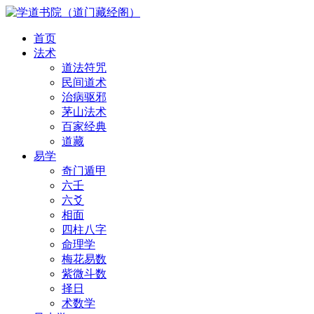
首页
法术
道法符咒
民间道术
治病驱邪
茅山法术
百家经典
道藏
易学
奇门遁甲
六壬
六爻
相面
四柱八字
命理学
梅花易数
紫微斗数
择日
术数学