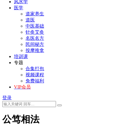
风水学
医学
道家养生
道医
中医基础
针灸艾灸
名医名方
民间秘方
按摩推拿
培训课
专题
合集打包
视频课程
免费福利
VIP会员
登录
公笃相法